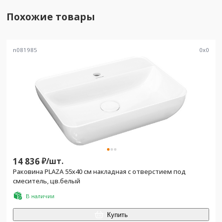
Похожие товары
n081985
0
x
0
14 836
₽/
шт.
Раковина PLAZA 55х40 cм накладная с отверстием под
смеситель, цв.белый
В наличии
Купить