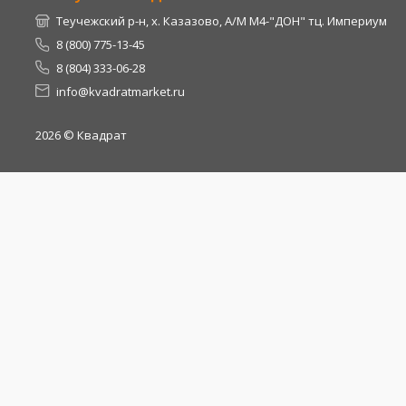
Теучежский р-н, х. Казазово, А/М М4-"ДОН" тц. Империум
8 (800) 775-13-45
8 (804) 333-06-28
info@kvadratmarket.ru
2026
© Квадрат