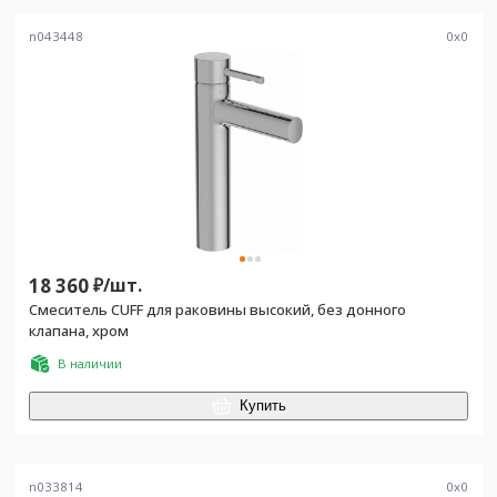
n043448
0
x
0
18 360
₽/
шт.
Смеситель CUFF для раковины высокий, без донного
клапана, хром
В наличии
Купить
n033814
0
x
0