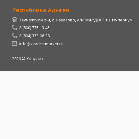
Республика Адыгея
Теучежский р-н, х. Казазово, А/М М4-"ДОН" тц. Империум
8 (800) 775-13-45
8 (804) 333-06-28
info@kvadratmarket.ru
2026
© Квадрат