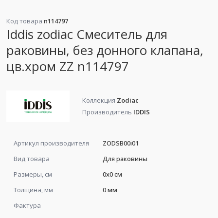
Код товара
n114797
Iddis zodiac Смеситель для
раковины, без донного клапана,
цв.хром ZZ n114797
Коллекция
Zodiac
Производитель
IDDIS
Артикул производителя
ZODSB00i01
Вид товара
Для раковины
Размеры, см
0x0 см
Толщина, мм
0 мм
Фактура