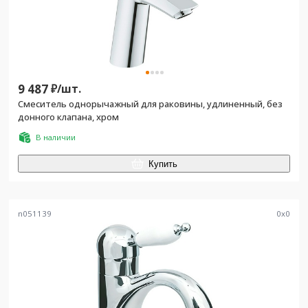
9 487
₽/
шт.
Смеситель однорычажный для раковины, удлиненный, без
донного клапана, хром
В наличии
Купить
n051139
0
x
0