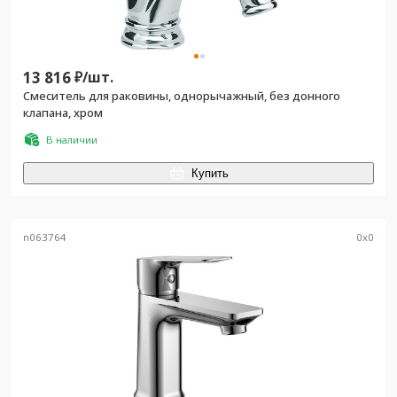
13 816
₽/
шт.
Смеситель для раковины, однорычажный, без донного
клапана, хром
В наличии
Купить
n063764
0
x
0