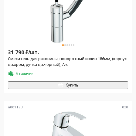
31 790
₽/
шт.
Смеситель для раковины, поворотный излив 186мм, (корпус
цв.хром, ручка цв.чёрный), Arc
В наличии
Купить
n001193
0
x
0