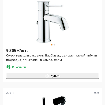
9 305
₽/
шт.
Смеситель для раковины BauClassic, однорычажный, гибкая
подводка, дон.клапан в компл., хром
В наличии
Купить
27914
0
x
0