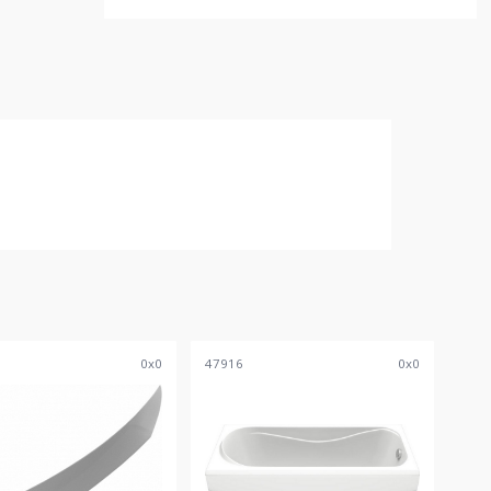
0
x
0
47916
0
x
0