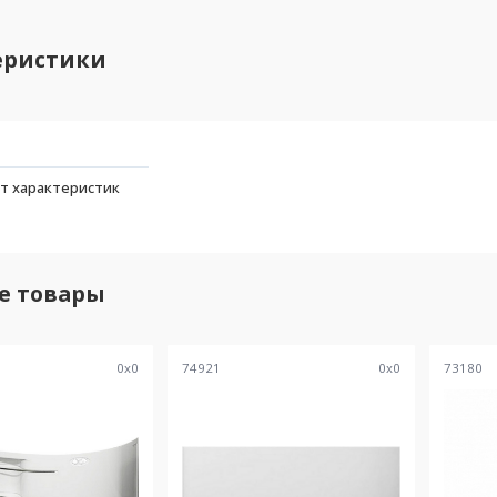
еристики
т характеристик
е товары
0
x
0
74921
0
x
0
73180