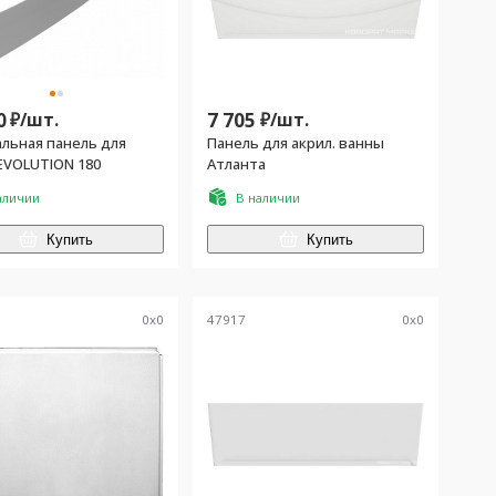
0
₽/
шт.
7 705
₽/
шт.
льная панель для
Панель для акрил. ванны
EVOLUTION 180
Атланта
аличии
В наличии
Купить
Купить
0
x
0
47917
0
x
0