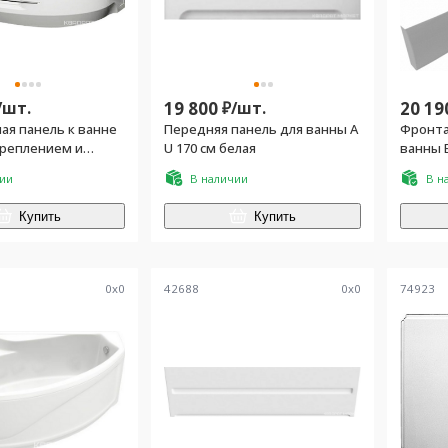
/
шт.
19 800
₽/
шт.
20 19
ая панель к ванне
Передняя панель для ванны A
Фронта
креплением и
U 170 см белая
ванны 
едержателем,
чии
В наличии
В н
Купить
Купить
0
x
0
42688
0
x
0
74923