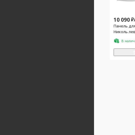
10 090
₽
Панель для
Николь ле
В нали