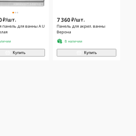
0
₽/
шт.
7 360
₽/
шт.
я панель для ванны A U
Панель для акрил. ванны
елая
Верона
аличии
В наличии
Купить
Купить