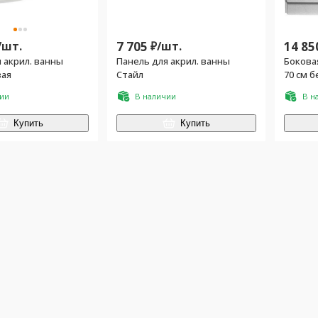
/
шт.
7 705
₽/
шт.
14 85
 акрил. ванны
Панель для акрил. ванны
Бокова
вая
Стайл
70 см б
чии
В наличии
В н
Купить
Купить