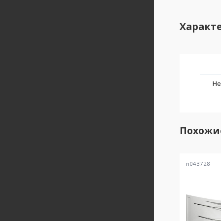
Характ
Не
Похожи
n043728