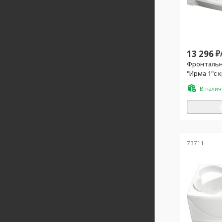
13 296
₽
Фронтальн
"Ирма 1"с 
полотенц
В нали
левая
73711