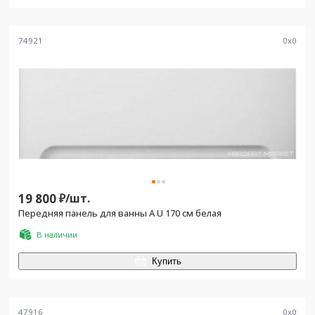
74921
0
x
0
19 800
₽/
шт.
Передняя панель для ванны A U 170 см белая
В наличии
Купить
47916
0
x
0