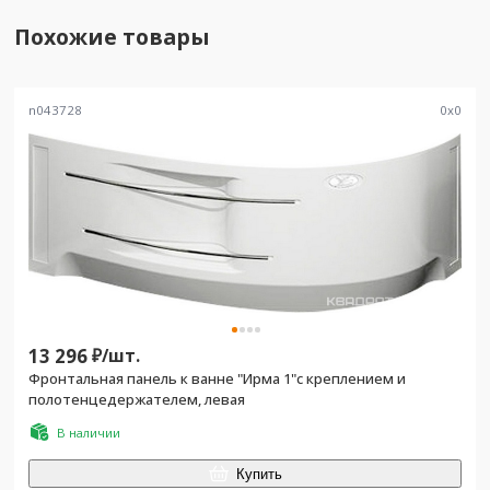
Похожие товары
n043728
0
x
0
13 296
₽/
шт.
Фронтальная панель к ванне "Ирма 1"с креплением и
полотенцедержателем, левая
В наличии
Купить