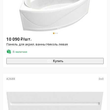
10 090
₽/
шт.
Панель для акрил. ванны Николь левая
В наличии
Купить
42688
0
x
0