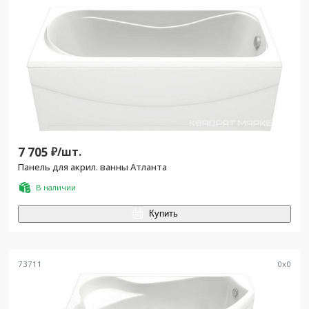
7 705
₽/
шт.
Панель для акрил. ванны Атланта
В наличии
Купить
73711
0
x
0