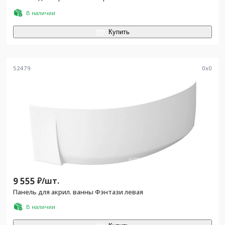
В наличии
Купить
52479
0
x
0
9 555
₽/
шт.
Панель для акрил. ванны Фэнтази левая
В наличии