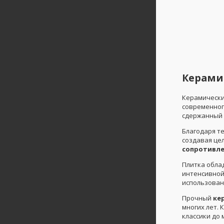
Керамич
Керамически
современног
сдержанный 
Благодаря т
создавая це
сопротивле
Плитка обла
интенсивной 
использован
Прочный
ке
многих лет.
классики до