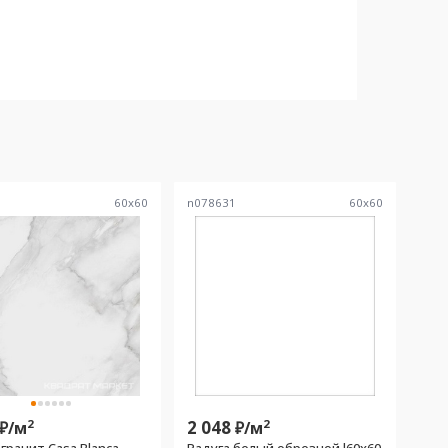
0
60
x
60
n078631
60
x
60
2
2 048
2
₽/
м
₽/
м