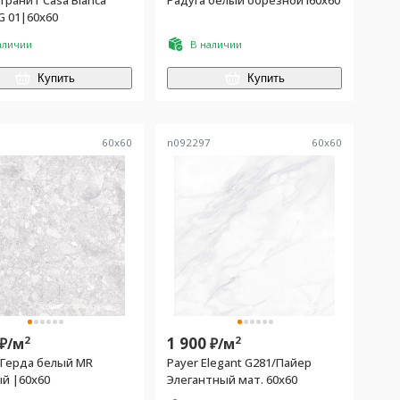
гранит Casa Blanca
Радуга белый обрезной l60х60
G 01|60x60
аличии
В наличии
Купить
Купить
9
60
x
60
n092297
60
x
60
2
1 900
2
₽/
м
₽/
м
 Герда белый MR
Payer Elegant G281/Пайер
й |60x60
Элегантный мат. 60x60