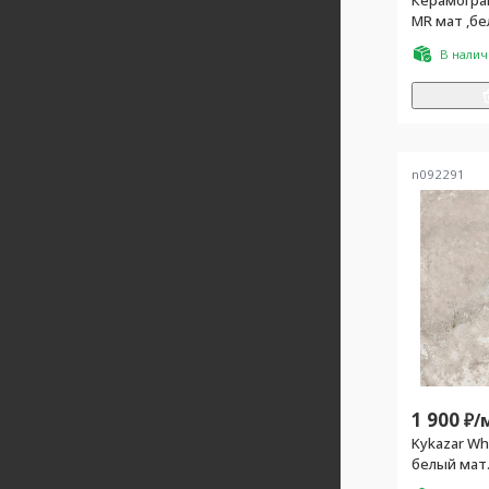
Керамогра
MR мат ,бе
В нали
n092291
1 900
₽/
Kykazar Wh
белый мат.