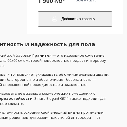
1 900
₽/
м
Добавить в корзину
антность и надежность для пола
ссийской фабрики
Гранитея
— это идеальное сочетание
ата 60x60 см с матовой поверхностью придаст интерьеру
ва.
рмы, что позволяет укладывать её с минимальными швами,
дит благородно, но и обеспечивает безопасность —
й с повышенной проходимостью и влажностью.
ользовать её в жилых и коммерческих помещениях с
орозостойкости
, Sinara Elegant G311 также подходит для
ном климате.
и влажности, сохраняя свой внешний вид на протяжении
льным решением для различных стилей интерьера — от