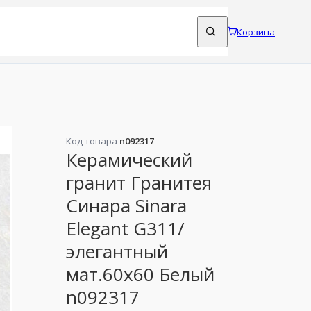
Корзина
Код товара
n092317
Керамический
гранит Гранитея
Синара Sinara
Elegant G311/
элегантный
мат.60x60 Белый
n092317