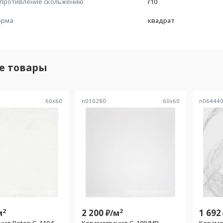
противление скольжению
r10
орма
квадрат
е товары
60
x
60
n010280
60
x
60
n06444
2
2 200
2
1 692
м
₽/
м