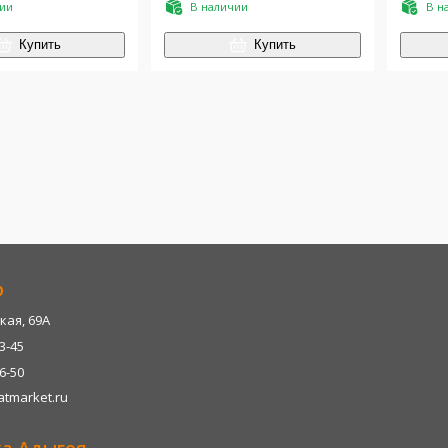
чии
В наличии
В н
Купить
Купить
р
кая, 69А
13-45
06-50
tmarket.ru