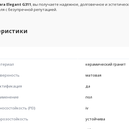
ara Elegant G311
, вы получаете надежное, долговечное и эстетиче
ля с безупречной репутацией.
еристики
териал
керамический гранит
верхность
матовая
ктификация
да
именение
пол
носостойкость (PEI)
iv
розостойкость
устойчива