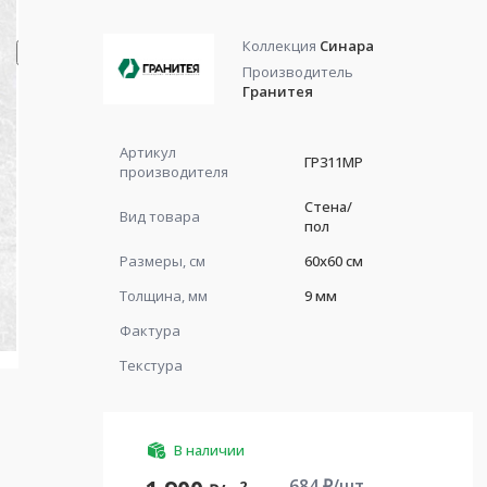
Коллекция
Синара
Производитель
Гранитея
Артикул
ГР311МР
производителя
Стена/
Вид товара
пол
Размеры, см
60x60 см
Толщина, мм
9 мм
Фактура
Текстура
В наличии
684
₽/шт.
2