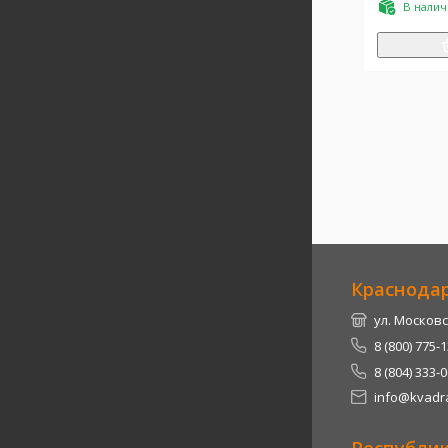
В нали
Краснода
ул. Московс
8 (800) 775-
8 (804) 333-
info@kvadra