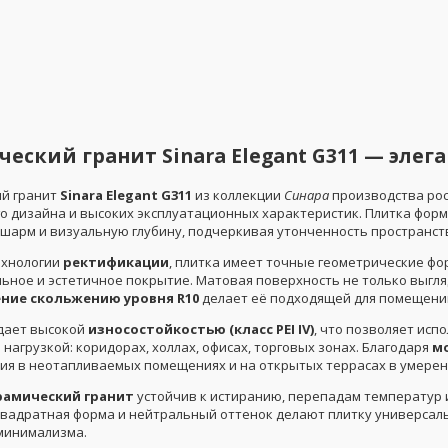
еский гранит Sinara Elegant G311 — элег
й гранит
Sinara Elegant G311
из коллекции
Синара
производства ро
о дизайна и высоких эксплуатационных характеристик. Плитка форм
шарм и визуальную глубину, подчеркивая утонченность пространст
ехнологии
ректификации
, плитка имеет точные геометрические фо
льное и эстетичное покрытие. Матовая поверхность не только выгля
ние скольжению уровня R10
делает её подходящей для помещени
дает высокой
износостойкостью (класс PEI IV)
, что позволяет исп
нагрузкой: коридорах, холлах, офисах, торговых зонах. Благодаря
м
ия в неотапливаемых помещениях и на открытых террасах в умерен
рамический гранит
устойчив к истиранию, перепадам температур 
 Квадратная форма и нейтральный оттенок делают плитку универса
 минимализма.