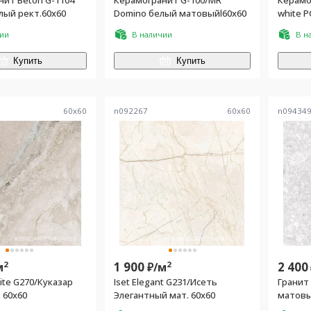
нит Beton G-1104
Керамогранит G-100/MR
Керамо
лый рект.60x60
Domino белый матовыйl60x60
white P
чии
В наличии
В н
Купить
Купить
60
x
60
n092267
60
x
60
n09434
2
1 900
2
2 400
м
₽/
м
ite G270/Куказар
Iset Elegant G231/Исеть
Гранит
 60x60
Элегантный мат. 60x60
матовы