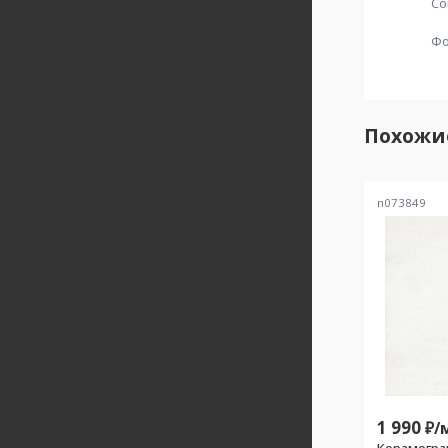
Со
Ф
Похожи
n073849
1 990
₽/