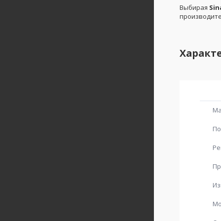
Выбирая
Sin
производите
Характ
Ма
По
Ре
Пр
Из
Мо