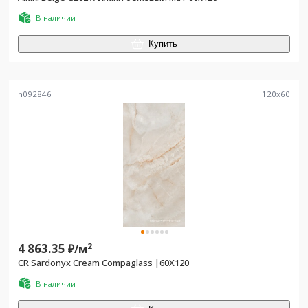
В наличии
Купить
n092846
120
x
60
4 863.35
2
₽/
м
CR Sardonyx Cream Compaglass |60X120
В наличии