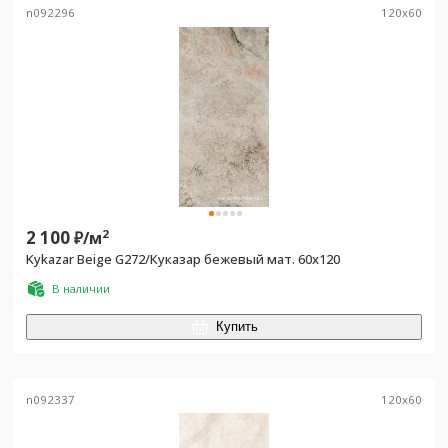
n092296
120
x
60
2 100
2
₽/
м
Kykazar Beige G272/Куказар бежевый мат. 60x120
В наличии
Купить
n092337
120
x
60