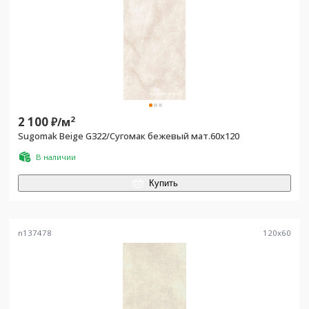
2 100
2
₽/
м
Sugomak Beige G322/Сугомак бежевый мат.60x120
В наличии
Купить
n137478
120
x
60