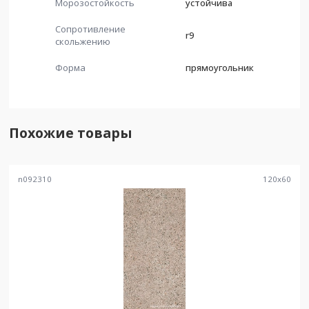
Морозостойкость
устойчива
Сопротивление
r9
скольжению
Форма
прямоугольник
Похожие товары
n092310
120
x
60