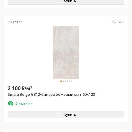
Купить
n092322
120
x
60
2 100
2
₽/
м
Sinara Beige G312/Синара бежевый мат.60x120
В наличии
Купить