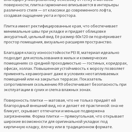
поверхности, плитка гармонично вписывается в интерьеры
различного стиля — от классики до современного лофта,
создавая ощущение уюта и простора.
Плитка имеет ректифицированные края, что обеспечивает
минимальные швы при укладке и придаёт облицовке
аккуратный, цельный вид. Её размер 60x120 см подчёркивает
простор помещения, визуально расширяя пространство.
Благодаря классу износостойкости PEI III, материал идеально
подходит для использования в жилых и коммерческих
помещениях со средней проходимостью — гостиных, коридорах,
офисах, холлах. Повышенная устойчивость к морозу позволяет
применять керамогранит даже в условиях неотапливаемых
помещений или на закрытых террасах. Показатель
сопротивления скольжению R9 обеспечивает безопасность при
эксплуатации в сухих и слегка влажных зонах.
Поверхность плитки — матовая, что не только придаёт ей
благородный внешний вид, но и делает её практичной: она не
бликует, скрывает отпечатки и меньше подвержена
загрязнениям. Форма плитки — прямоугольная, что открывает
широкие возможности для оригинальной укладки: под
кирпичную кладку, ёлочку или в традиционном формате.