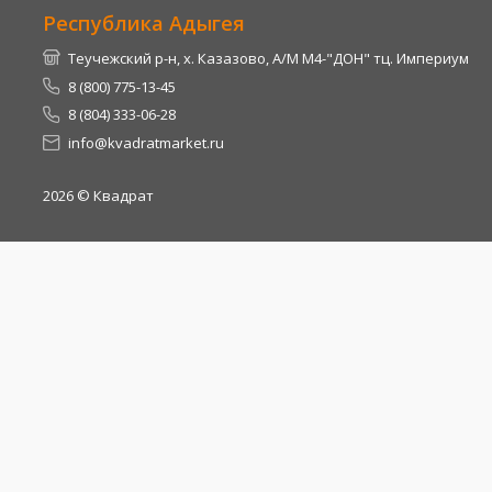
Республика Адыгея
Теучежский р-н, х. Казазово, А/М М4-"ДОН" тц. Империум
8 (800) 775-13-45
8 (804) 333-06-28
info@kvadratmarket.ru
2026
© Квадрат