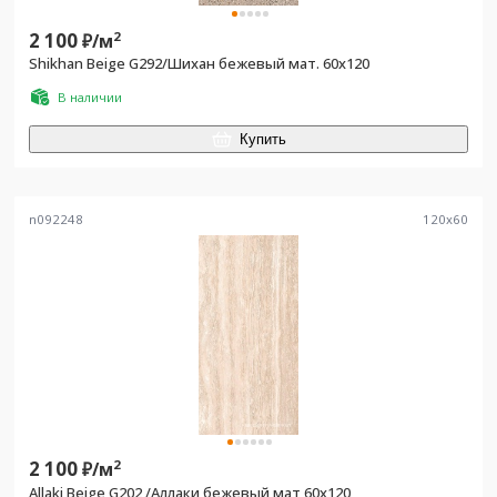
2 100
2
₽/
м
Shikhan Beige G292/Шихан бежевый мат. 60x120
В наличии
Купить
n092248
120
x
60
2 100
2
₽/
м
Allaki Beige G202 /Аллаки бежевый мат 60x120