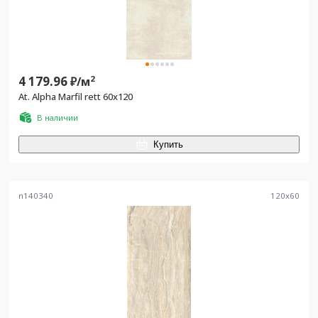
4 179.96
2
₽/
м
At. Alpha Marfil rett 60x120
В наличии
Купить
n140340
120
x
60