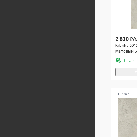
2 830
₽/
Fabrika 20
Матовый 6
В нали
n181061