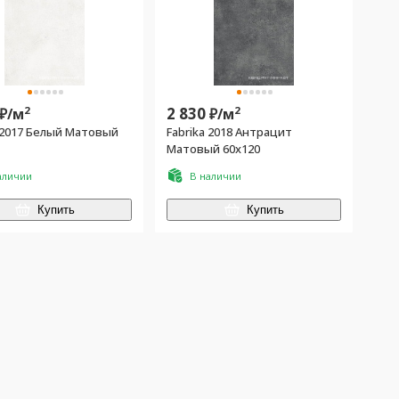
2
2 830
2
₽/
м
₽/
м
a 2017 Белый Матовый
Fabrika 2018 Антрацит
Матовый 60х120
аличии
В наличии
Купить
Купить