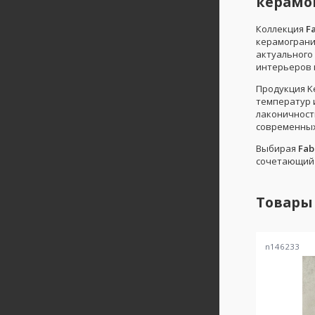
керамо
Коллекция
F
керамограни
актуального
интерьеров 
Продукция K
температур 
лаконичност
современных
Выбирая
Fab
сочетающий 
Товары
n146233