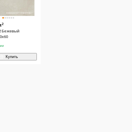
2
м
12 Бежевый
0х60
чии
Купить