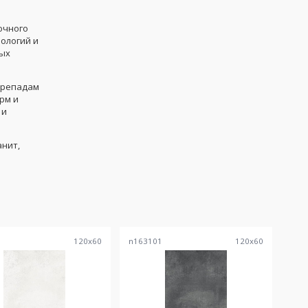
очного
ологий и
ных
ерепадам
рм и
 и
анит,
8
120
x
60
n163101
120
x
60