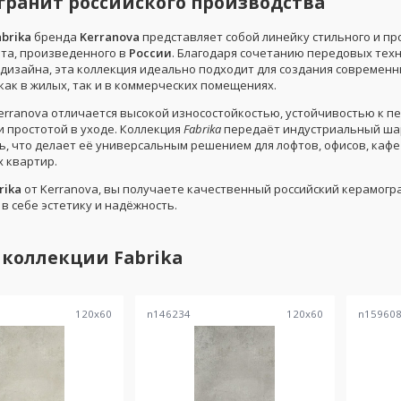
гранит российского производства
abrika
бренда
Kerranova
представляет собой линейку стильного и пр
та, произведенного в
России
. Благодаря сочетанию передовых техн
 дизайна, эта коллекция идеально подходит для создания современ
как в жилых, так и в коммерческих помещениях.
erranova отличается высокой износостойкостью, устойчивостью к п
и простотой в уходе. Коллекция
Fabrika
передаёт индустриальный ша
ь, что делает её универсальным решением для лофтов, офисов, кафе
 квартир.
rika
от Kerranova, вы получаете качественный российский керамогр
в себе эстетику и надёжность.
 коллекции
Fabrika
120
x
60
n146234
120
x
60
n15960