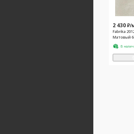
2 430
₽/
Fabrika 20
Матовый 6
В нали