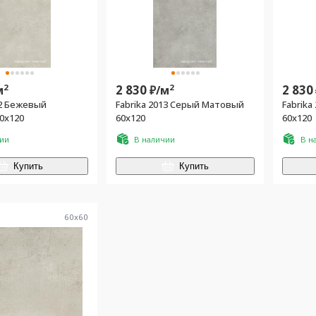
2
2 830
2
2 830
м
₽/
м
12 Бежевый
Fabrika 2013 Серый Матовый
Fabrik
0х120
60х120
60х120
чии
В наличии
В н
Купить
Купить
60
x
60