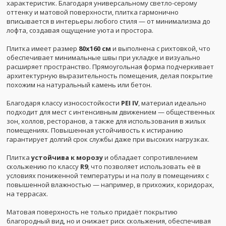
характеристик. Благодаря универсальному светло-серому
оттенку и матовой поверхности, плитка гармонично
вписывается в интерьеры любого стиля — от минимализма до
лофта, создавая ощущение уюта и простора.
Плитка имеет размер
80x160 см
и выполнена с рихтовкой, что
обеспечивает минимальные швы при укладке и визуально
расширяет пространство. Прямоугольная форма подчеркивает
архитектурную выразительность помещения, делая покрытие
похожим на натуральный камень или бетон.
Благодаря классу износостойкости
PEI IV
, материал идеально
подходит для мест с интенсивным движением — общественных
зон, холлов, ресторанов, а также для использования в жилых
помещениях. Повышенная устойчивость к истиранию
гарантирует долгий срок службы даже при высоких нагрузках.
Плитка
устойчива к морозу
и обладает сопротивлением
скольжению по классу
R9
, что позволяет использовать её в
условиях пониженной температуры и на полу в помещениях с
повышенной влажностью — например, в прихожих, коридорах,
на террасах.
Матовая поверхность не только придаёт покрытию
благородный вид, но и снижает риск скольжения, обеспечивая