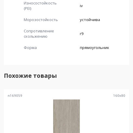
Износостойкость
iv
(PEI)
Морозостойкость
устойчива
Сопротивление
r9
скольжению
Форма
прямоугольник
Похожие товары
n169059
160
x
80