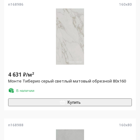
n168986
160
x
80
4 631
2
₽/
м
Монте Тиберио серый светлый матовый обрезной 80x160
В наличии
Купить
n168988
160
x
80