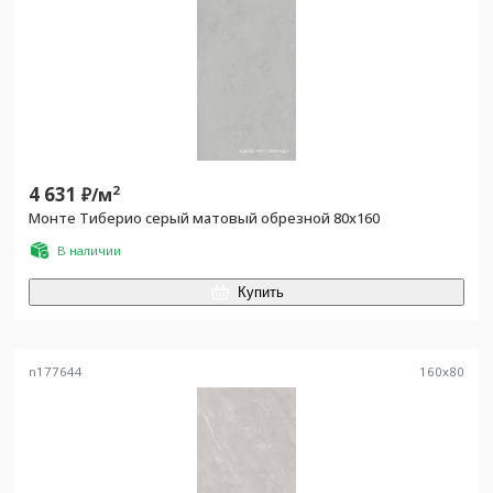
4 631
2
₽/
м
Монте Тиберио серый матовый обрезной 80x160
В наличии
Купить
n177644
160
x
80