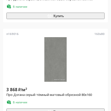
В наличии
Купить
n169016
160
x
80
3 868
2
₽/
м
Про Догана серый тёмный матовый обрезной 80x160
В наличии