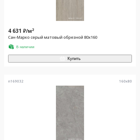
4 631
2
₽/
м
Сан-Марко серый матовый обрезной 80x160
В наличии
Купить
n169032
160
x
80