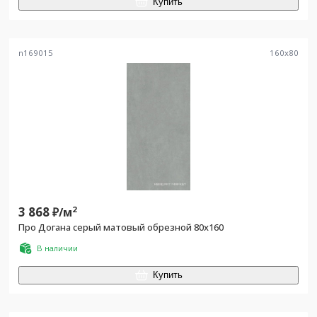
Купить
n169015
160
x
80
3 868
2
₽/
м
Про Догана серый матовый обрезной 80x160
В наличии
Купить