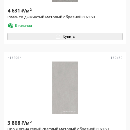
4 631
2
₽/
м
Риальто дымчатый матовый обрезной 80x160
В наличии
Купить
n169014
160
x
80
3 868
2
₽/
м
Про Догана серый светлый матовый обрезной 80x160