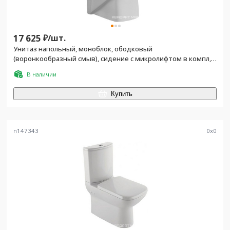
17 625
₽/
шт.
Унитаз напольный, моноблок, ободковый
(воронкообразный смыв), сидение с микролифтом в компл,
белый
В наличии
Купить
n147343
0
x
0