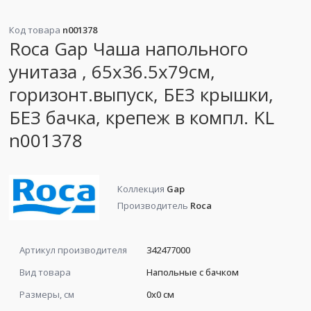
Код товара
n001378
Roca Gap Чаша напольного
унитаза , 65х36.5х79см,
горизонт.выпуск, БЕЗ крышки,
БЕЗ бачка, крепеж в компл. KL
n001378
Коллекция
Gap
Производитель
Roca
Артикул производителя
342477000
Вид товара
Напольные с бачком
Размеры, см
0x0 см