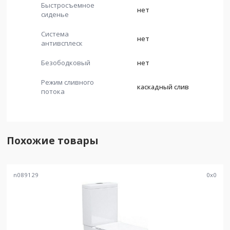
Быстросъемное
нет
сиденье
Система
нет
антивсплеск
Безободковый
нет
Режим сливного
каскадный слив
потока
Похожие товары
n089129
0
x
0