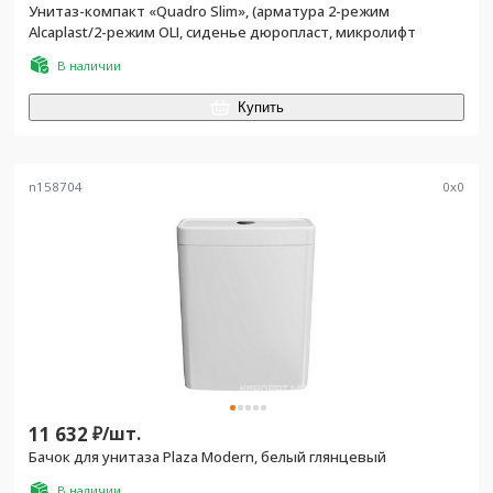
Унитаз-компакт «Quadro Slim», (арматура 2-режим
Alcaplast/2-режим OLI, сиденье дюропласт, микролифт
В наличии
Купить
n158704
0
x
0
11 632
₽/
шт.
Бачок для унитаза Plaza Modern, белый глянцевый
В наличии