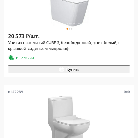
20 573
₽/
шт.
Унитаз напольный CUBE 3, безободковый, цвет белый, с
крышкой-сиденьем микролифт
В наличии
Купить
n147289
0
x
0