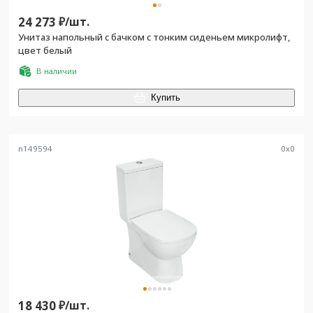
24 273
₽/
шт.
Унитаз напольный с бачком с тонким сиденьем микролифт,
цвет белый
В наличии
Купить
n149594
0
x
0
18 430
₽/
шт.