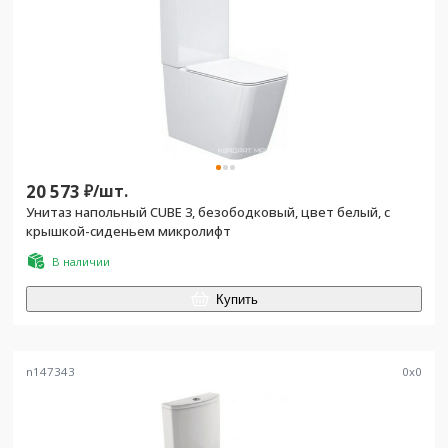
20 573
₽/
шт.
Унитаз напольный CUBE 3, безободковый, цвет белый, с
крышкой-сиденьем микролифт
В наличии
Купить
n147343
0
x
0