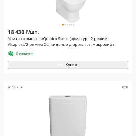
18 430
₽/
шт.
Унитаз-компакт «Quadro Slim», (арматура 2-режим
Alcaplast/2-режим OLI, сиденье дюропласт, микролифт
В наличии
Купить
n158704
0
x
0