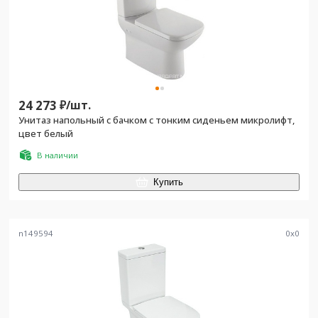
24 273
₽/
шт.
Унитаз напольный с бачком с тонким сиденьем микролифт,
цвет белый
В наличии
Купить
n149594
0
x
0