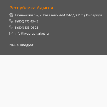
Республика Адыгея
Теучежский р-н, х. Казазово, А/М М4-"ДОН" тц. Империум
8 (800) 775-13-45
8 (804) 333-06-28
info@kvadratmarket.ru
2026
© Квадрат