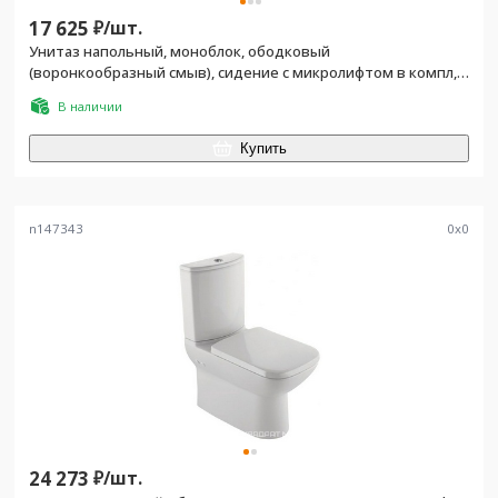
17 625
₽/
шт.
Унитаз напольный, моноблок, ободковый
(воронкообразный смыв), сидение с микролифтом в компл,
белый
В наличии
Купить
n147343
0
x
0
24 273
₽/
шт.