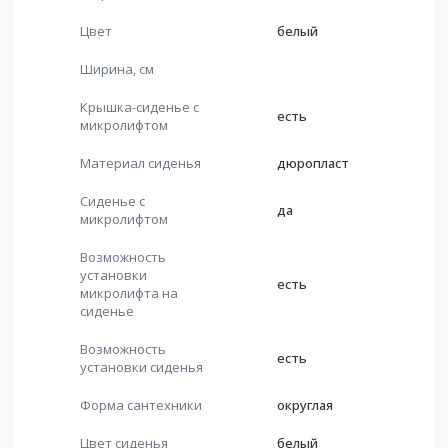
Цвет
белый
Ширина, см
Крышка-сиденье с
есть
микролифтом
Материал сиденья
дюропласт
Сиденье с
да
микролифтом
Возможность
установки
есть
микролифта на
сиденье
Возможность
есть
установки сиденья
Форма сантехники
округлая
Цвет сиденья
белый