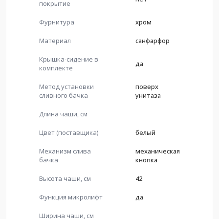
покрытие
Фурнитура
хром
Материал
санфарфор
Крышка-сидение в
да
комплекте
Метод установки
поверх
сливного бачка
унитаза
Длина чаши, см
Цвет (поставщика)
белый
Механизм слива
механическая
бачка
кнопка
Высота чаши, см
42
Функция микролифт
да
Ширина чаши, см