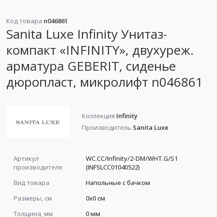
Код товара
n046861
Sanita Luxe Infinity Унитаз-
компакт «INFINITY», двухуреж.
арматура GEBERIT, сиденье
дюропласт, микролифт n046861
Коллекция
Infinity
Производитель
Sanita Luxe
Артикул
WC.CC/Infinity/2-DM/WHT.G/S1
производителя
(INFSLCC01040522)
Вид товара
Напольные с бачком
Размеры, см
0x0 см
Толщина, мм
0 мм