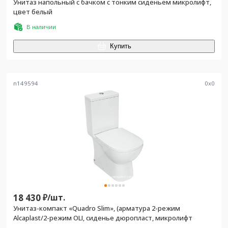
Унитаз напольный с бачком с тонким сиденьем микролифт,
цвет белый
В наличии
Купить
n149594
0
x
0
18 430
₽/
шт.
Унитаз-компакт «Quadro Slim», (арматура 2-режим
Alcaplast/2-режим OLI, сиденье дюропласт, микролифт