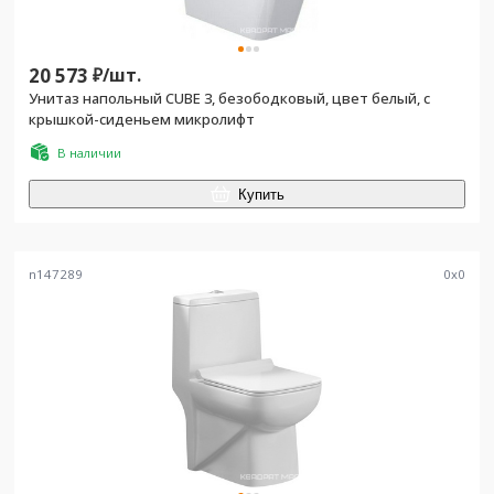
20 573
₽/
шт.
Унитаз напольный CUBE 3, безободковый, цвет белый, с
крышкой-сиденьем микролифт
В наличии
Купить
n147289
0
x
0