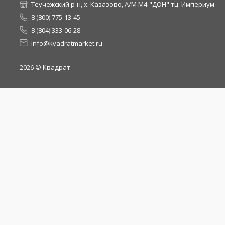
Теучежский р-н, х. Казазово, А/М М4-"ДОН" тц. Империум
8 (800) 775-13-45
8 (804) 333-06-28
info@kvadratmarket.ru
2026
© Квадрат