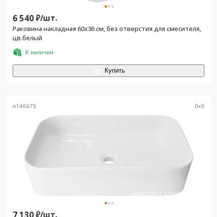
6 540
₽/
шт.
Раковина накладная 60х36 см, без отверстия для смесителя,
цв.белый
В наличии
Купить
n146675
0
x
0
7 130
₽/
шт.