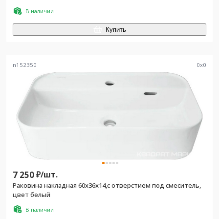
В наличии
Купить
n152350
0
x
0
7 250
₽/
шт.
Раковина накладная 60х36х14,c отверстием под смеситель,
цвет белый
В наличии