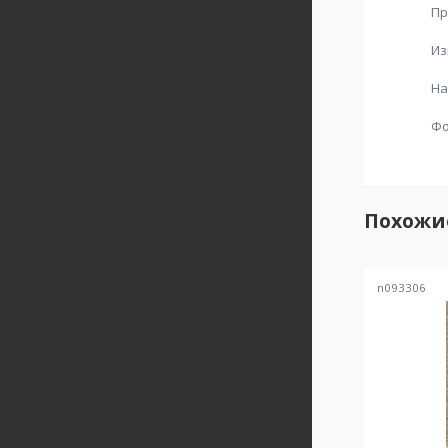
Пр
Из
На
Ф
Похожи
n093306