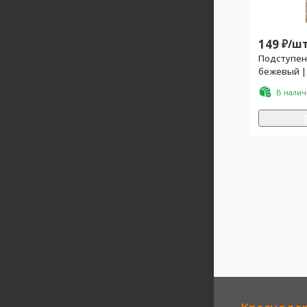
149
₽/
шт
Подступен
бежевый |
В нали