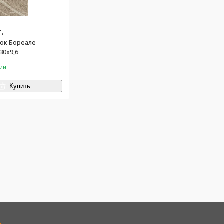
.
ок Бореале
30x9,6
чии
Купить