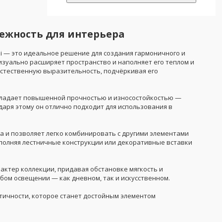
дежность для интерьера
i — это идеальное решение для создания гармоничного и
изуально расширяет пространство и наполняет его теплом и
естественную выразительность, подчёркивая его
обладает повышенной прочностью и износостойкостью —
годаря этому он отлично подходит для использования в
жа и позволяет легко комбинировать с другими элементами
полняя лестничные конструкции или декоративные вставки
ктер коллекции, придавая обстановке мягкость и
бом освещении — как дневном, так и искусственном.
ктичности, которое станет достойным элементом