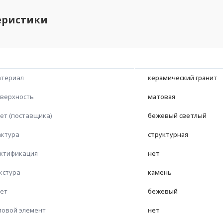
еристики
териал
керамический гранит
верхность
матовая
ет (поставщика)
бежевый светлый
ктура
структурная
ктификация
нет
кстура
камень
ет
бежевый
ловой элемент
нет