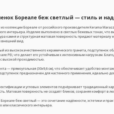
енок Бореале беж светлый — стиль и на
 из коллекции Бореале от российского производителя Kerama Marazz
ого интерьера. Изделие выполнено в светлых бежевых тонах, что в
тура камня и структурная матовая поверхность придают материалу 
 внешний вид.
ый из высококачественного керамического гранита, подступенок 
шкале PEI, что делает его устойчивым к интенсивным нагрузкам. Бла
с высокой проходимостью.
нта — прямоугольная (30x9,6 см), что обеспечивает удобство монта
Подступенок предназначен для настенного применения, идеально до
.
ректификации и угловых элементов подчёркивает традиционный хара
ть. Матовая поверхность не создаёт бликов, сохраняя комфорт в лю
 Бореале беж светлый — это сочетание надёжности, эстетики и пра
о или классического интерьера.