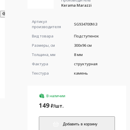
Производитель
Kerama Marazzi
Артикул
SG934700N\3
производителя
Вид товара
Подступенок
Размеры, см
300x96 см
Толщина, мм
8 мм
Фактура
структурная
Текстура
камень
В наличии
149
₽/
шт.
Добавить в корзину