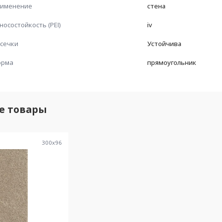
именение
стена
носостойкость (PEI)
iv
сечки
Устойчива
орма
прямоугольник
е товары
300
x
96