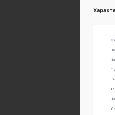
Характ
Ма
По
Цв
Фа
Ре
Те
Цв
Уг