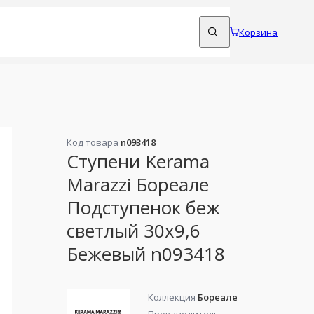
Корзина
Код товара
n093418
Ступени Kerama
Marazzi Бореале
Подступенок беж
светлый 30x9,6
Бежевый n093418
Коллекция
Бореале