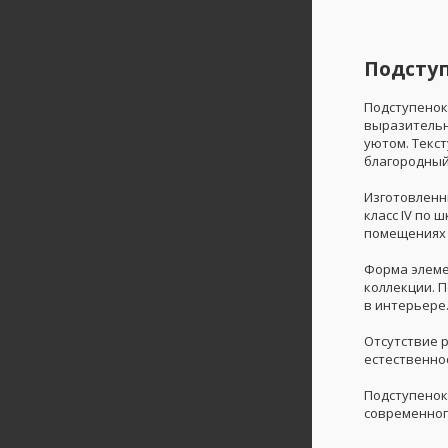
Подступ
Подступенок
выразительн
уютом. Текс
благородный
Изготовленн
класс IV по 
помещениях 
Форма элеме
коллекции. 
в интерьере
Отсутствие 
естественнос
Подступенок
современног