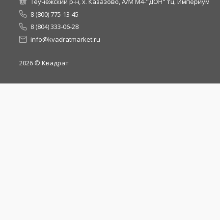
Теучежский р-н, х. Казазово, А/М М4-"ДОН" тц. Империум
8 (800) 775-13-45
8 (804) 333-06-28
info@kvadratmarket.ru
2026
© Квадрат