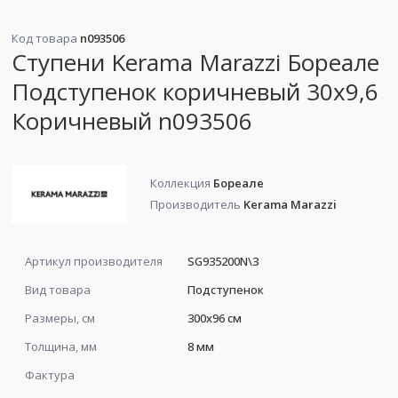
Код товара
n093506
Ступени Kerama Marazzi Бореале
Подступенок коричневый 30x9,6
Коричневый n093506
Коллекция
Бореале
Производитель
Kerama Marazzi
Артикул производителя
SG935200N\3
Вид товара
Подступенок
Размеры, см
300x96 см
Толщина, мм
8 мм
Фактура