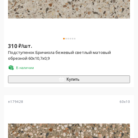
310
₽/
шт.
Подступенок Бричиола бежевый светлый матовый
обрезной 60x10,7x0,9
В наличии
Купить
n179428
60
x
10