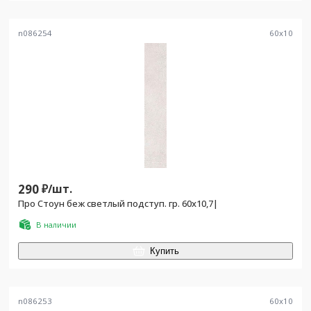
n086254
60
x
10
290
₽/
шт.
Про Стоун беж светлый подступ. гр. 60x10,7|
В наличии
Купить
n086253
60
x
10