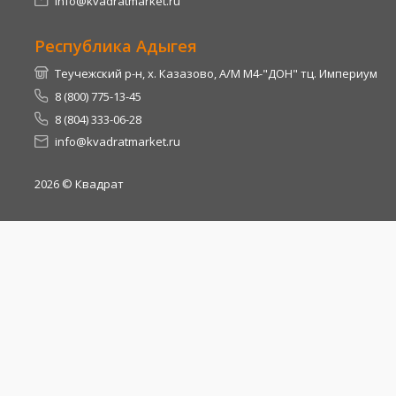
info@kvadratmarket.ru
Республика Адыгея
Теучежский р-н, х. Казазово, А/М М4-"ДОН" тц. Империум
8 (800) 775-13-45
8 (804) 333-06-28
info@kvadratmarket.ru
2026
© Квадрат