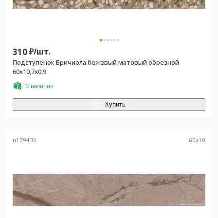
310
₽/
шт.
Подступенок Бричиола бежевый матовый обрезной
60x10,7x0,9
В наличии
Купить
n179436
60
x
10