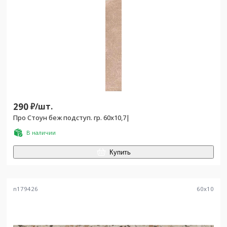
290
₽/
шт.
Про Стоун беж подступ. гр. 60x10,7|
В наличии
Купить
n179426
60
x
10