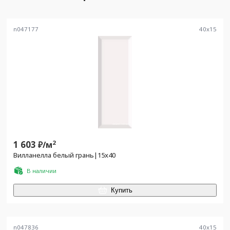
n047177
40
x
15
1 603
2
₽/
м
Вилланелла белый грань|15х40
В наличии
Купить
n047836
40
x
15