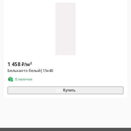
1 458
2
₽/
м
Бельканто белый|15х40
В наличии
Купить