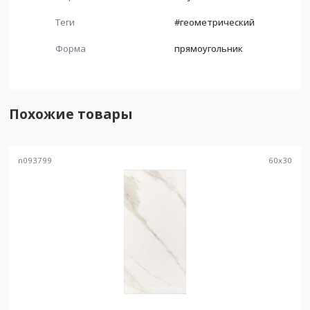
Теги
#геометрический
Форма
прямоугольник
Похожие товары
n093799
60
x
30