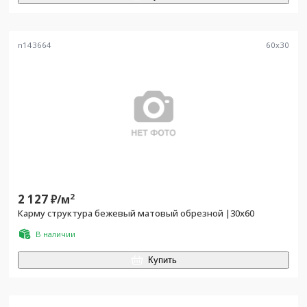
n143664
60
x
30
2 127
2
₽/
м
Карму структура бежевый матовый обрезной |30х60
В наличии
Купить