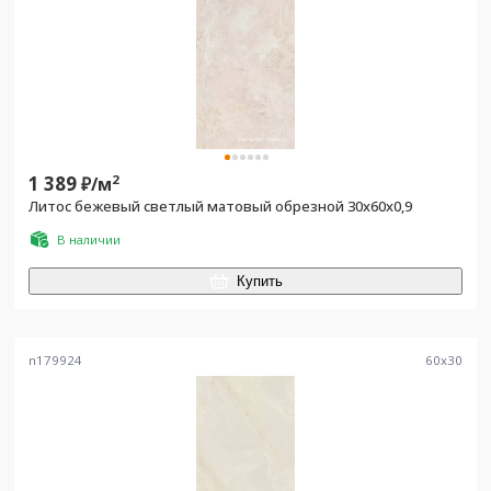
1 389
2
₽/
м
Литос бежевый светлый матовый обрезной 30x60x0,9
В наличии
Купить
n179924
60
x
30