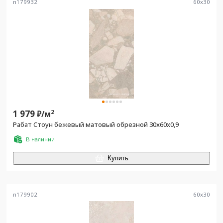
n179932
60
x
30
1 979
2
₽/
м
Рабат Стоун бежевый матовый обрезной 30x60x0,9
В наличии
Купить
n179902
60
x
30