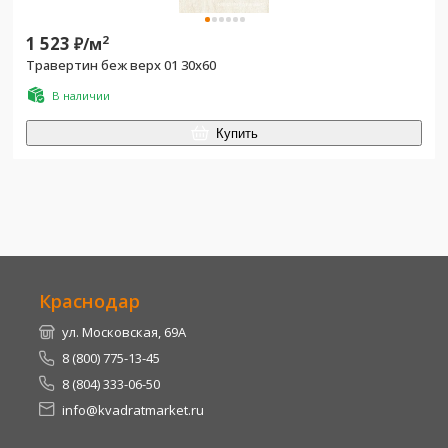
1 523
2
₽/
м
Травертин беж верх 01 30x60
В наличии
Купить
Краснодар
ул. Московская, 69А
8 (800) 775-13-45
8 (804) 333-06-50
info@kvadratmarket.ru