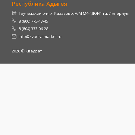
Республика Адыгея
Теучежский р-н, х. Казазово, А/М М4-"ДОН" тц. Империум
8 (800) 775-13-45
8 (804) 333-06-28
info@kvadratmarket.ru
2026
© Квадрат