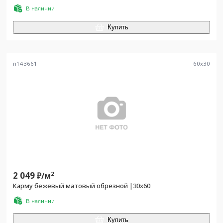
В наличии
Купить
n143661
60
x
30
2 049
2
₽/
м
Карму бежевый матовый обрезной |30х60
В наличии
Купить