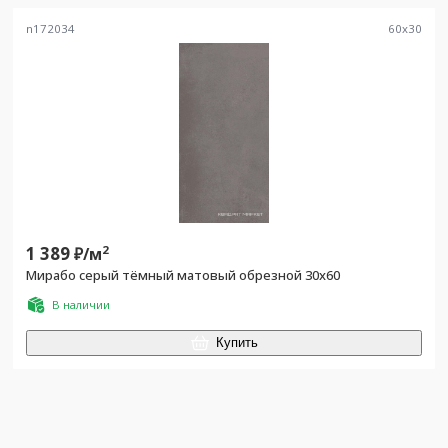
n172034
60
x
30
1 389
2
₽/
м
Мирабо серый тёмный матовый обрезной 30х60
В наличии
Купить