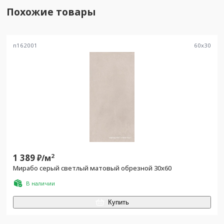
Похожие товары
n162001
60
x
30
1 389
2
₽/
м
Мирабо серый светлый матовый обрезной 30х60
В наличии
Купить