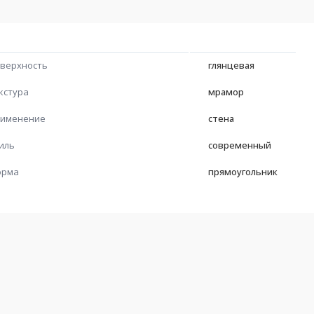
верхность
глянцевая
кстура
мрамор
именение
стена
иль
современный
орма
прямоугольник