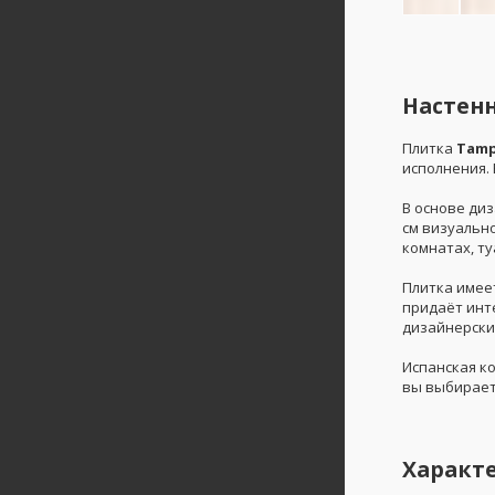
Настенн
Плитка
Tamp
исполнения. 
В основе ди
см визуальн
комнатах, ту
Плитка име
придаёт инт
дизайнерски
Испанская к
вы выбирает
Характ