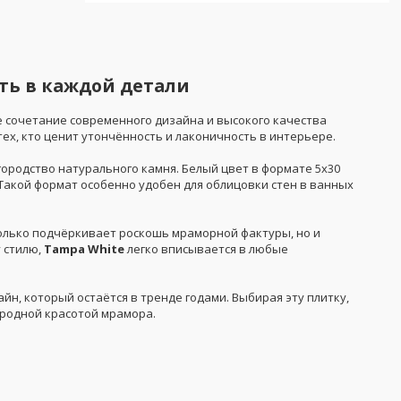
сть в каждой детали
 сочетание современного дизайна и высокого качества
 тех, кто ценит утончённость и лаконичность в интерьере.
городство натурального камня. Белый цвет в формате 5x30
Такой формат особенно удобен для облицовки стен в ванных
только подчёркивает роскошь мраморной фактуры, но и
 стилю,
Tampa White
легко вписывается в любые
йн, который остаётся в тренде годами. Выбирая эту плитку,
иродной красотой мрамора.