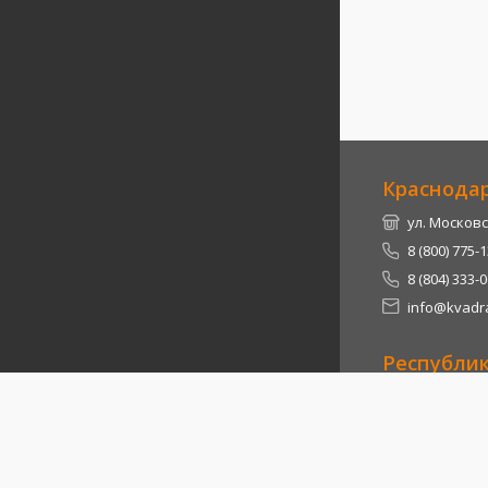
Краснода
ул. Московс
8 (800) 775-
8 (804) 333-
info@kvadra
Республи
Теучежский 
8 (800) 775-
8 (804) 333-
info@kvadra