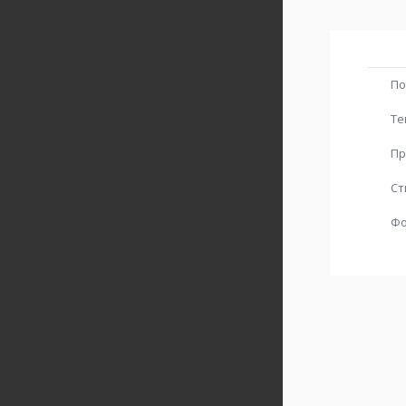
По
Те
Пр
Ст
Ф