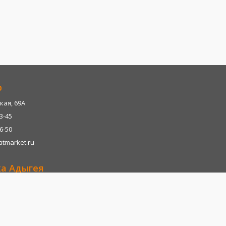
р
кая, 69А
13-45
06-50
tmarket.ru
ка Адыгея
р-н, х. Казазово, А/М М4-"ДОН" тц. Империум
13-45
06-28
tmarket.ru