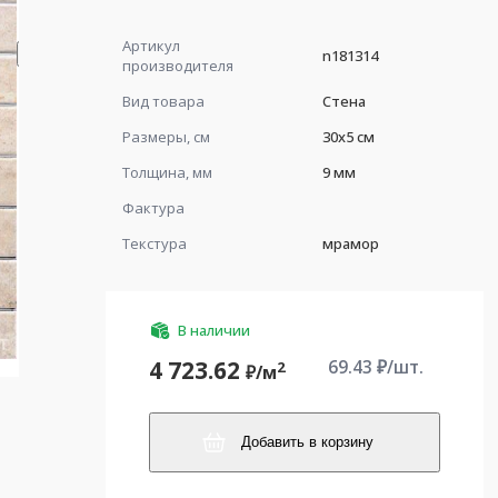
Артикул
n181314
производителя
Вид товара
Стена
Размеры, см
30x5 см
Толщина, мм
9 мм
Фактура
Текстура
мрамор
В наличии
69.43
₽/шт.
4 723.62
2
₽/
м
Добавить в корзину