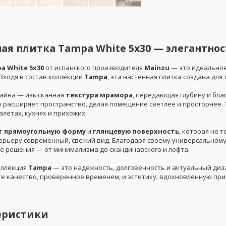
ая плитка Tampa White 5x30 — элегантно
a White 5x30
от испанского производителя
Mainzu
— это идеальное
Входя в состав коллекции
Tampa
, эта настенная плитка создана для
зайна — изысканная
текстура мрамора
, передающая глубину и бла
о расширяет пространство, делая помещение светлее и просторнее. 
алетах, кухнях и прихожих.
ет
прямоугольную форму
и
глянцевую поверхность
, которая не 
ерьеру современный, свежий вид. Благодаря своему универсальному
е решения — от минимализма до скандинавского и лофта.
оллекция
Tampa
— это надёжность, долговечность и актуальный диза
е качество, проверенное временем, и эстетику, вдохновлённую пр
еристики