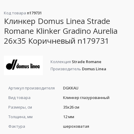
Код товара
n179731
Клинкер Domus Linea Strade
Romane Klinker Gradino Aurelia
26x35 Коричневый n179731
Коллекция
Strade Romane
Производитель
Domus Linea
Артикул производителя
DGKKAU
Вид товара
Клинкер глазурованный
Размеры, см
35x26 см
Толщина, мм
12 мм
Фактура
шероховатая