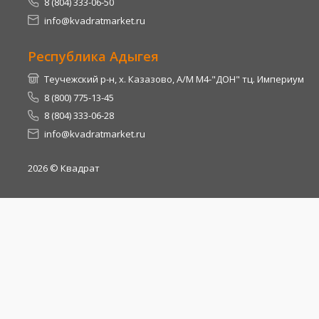
8 (804) 333-06-50
info@kvadratmarket.ru
Республика Адыгея
Теучежский р-н, х. Казазово, А/М М4-"ДОН" тц. Империум
8 (800) 775-13-45
8 (804) 333-06-28
info@kvadratmarket.ru
2026
© Квадрат