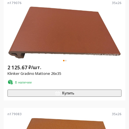
n179076
35
x
26
2 125.67
₽/
шт.
Klinker Gradino Mattone 26x35
В наличии
Купить
n179083
35
x
26