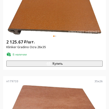
2 125.67
₽/
шт.
Klinker Gradino Ocra 26x35
В наличии
Купить
n179733
35
x
26