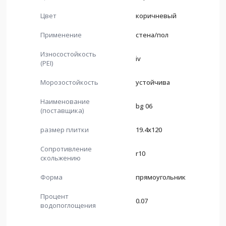
Цвет
коричневый
Применение
стена/пол
Износостойкость
iv
(PEI)
Морозостойкость
устойчива
Наименование
bg 06
(поставщика)
размер плитки
19.4x120
Сопротивление
r10
скольжению
Форма
прямоугольник
Процент
0.07
водопоглощения