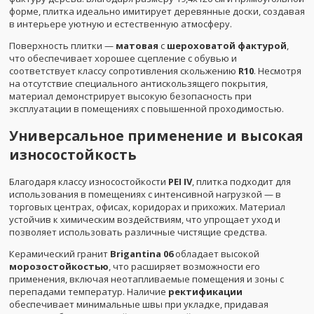
форме, плитка идеально имитирует деревянные доски, создавая
в интерьере уютную и естественную атмосферу.
Поверхность плитки —
матовая
с
шероховатой фактурой
,
что обеспечивает хорошее сцепление с обувью и
соответствует классу сопротивления скольжению
R10
. Несмотря
на отсутствие специального антискользящего покрытия,
материал демонстрирует высокую безопасность при
эксплуатации в помещениях с повышенной проходимостью.
Универсальное применение и высокая
износостойкость
Благодаря классу износостойкости
PEI IV
, плитка подходит для
использования в помещениях с интенсивной нагрузкой — в
торговых центрах, офисах, коридорах и прихожих. Материал
устойчив к химическим воздействиям, что упрощает уход и
позволяет использовать различные чистящие средства.
Керамический гранит
Brigantina 06
обладает высокой
морозостойкостью
, что расширяет возможности его
применения, включая неотапливаемые помещения и зоны с
перепадами температур. Наличие
ректификации
обеспечивает минимальные швы при укладке, придавая