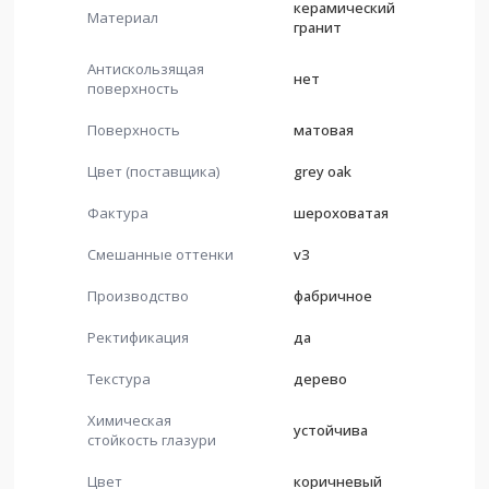
керамический
Материал
гранит
Антискользящая
нет
поверхность
Поверхность
матовая
Цвет (поставщика)
grey oak
Фактура
шероховатая
Смешанные оттенки
v3
Производство
фабричное
Ректификация
да
Текстура
дерево
Химическая
устойчива
стойкость глазури
Цвет
коричневый