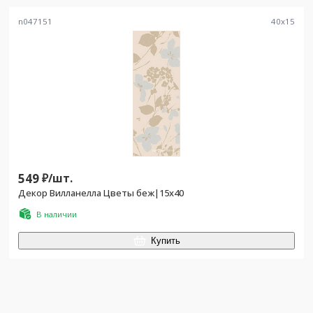
n047151
40
x
15
549
₽/
шт.
Декор Вилланелла Цветы беж|15х40
В наличии
Купить