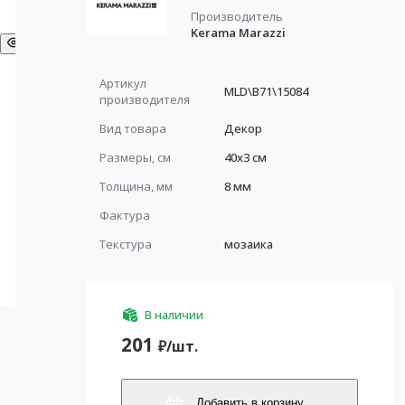
Производитель
Kerama Marazzi
Артикул
MLD\B71\15084
производителя
Вид товара
Декор
Размеры, см
40x3 см
Толщина, мм
8 мм
Фактура
Текстура
мозаика
В наличии
201
₽/
шт.
Добавить в корзину