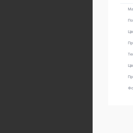
Ма
По
Цв
Пр
Те
Цв
Пр
Ф