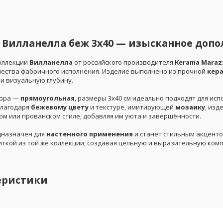
 Вилланелла беж 3х40 — изысканное допо
оллекции
Вилланелла
от российского производителя
Kerama Maraz
чества фабричного исполнения. Изделие выполнено из прочной
кер
 и визуальную глубину.
юра —
прямоугольная
, размеры 3х40 см идеально подходят для ис
Благодаря
бежевому цвету
и текстуре, имитирующей
мозаику
, изд
ом или прованском стиле, добавляя им уюта и завершённости.
дназначен для
настенного применения
и станет стильным акценто
иткой из той же коллекции, создавая цельную и выразительную ком
еристики