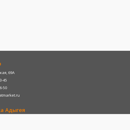
р
кая, 69А
13-45
06-50
tmarket.ru
ка Адыгея
р-н, х. Казазово, А/М М4-"ДОН" тц. Империум
13-45