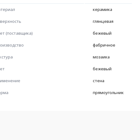
териал
керамика
верхность
глянцевая
ет (поставщика)
бежевый
оизводство
фабричное
кстура
мозаика
ет
бежевый
именение
стена
орма
прямоугольник