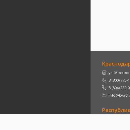
Краснода
ул. Московс
8 (800) 775-
8 (804) 333-
info@kvadra
Республи
Теучежский 
8 (800) 775-