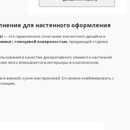
лнение для настенного оформления
zi
— это гармоничное сочетание элегантного дизайна и
амики
с
глянцевой поверхностью
, придающей отделке
пользования в качестве декоративного элемента настенной
елие легко вписывается в интерьеры в классическом,
м в ванной, кухне или прихожей. Его можно комбинировать с
позицию.