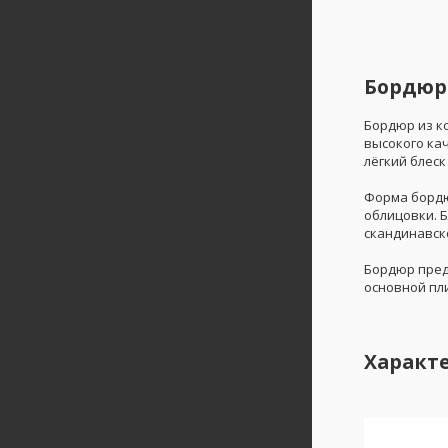
Бордюр
Бордюр из к
высокого ка
лёгкий блеск
Форма борд
облицовки. 
скандинавск
Бордюр пре
основной пл
Характ