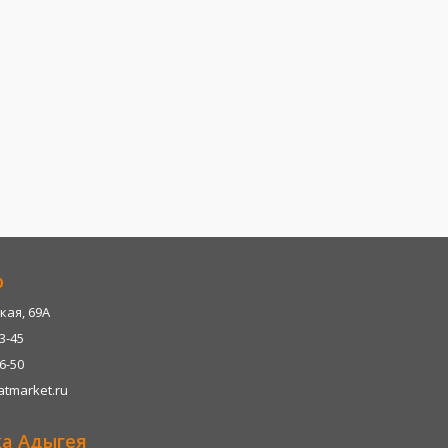
р
кая, 69А
13-45
06-50
tmarket.ru
ка Адыгея