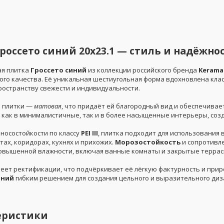
россето синий 20x23.1 — стиль и надёжнос
я плитка
Гроссето синий
из коллекции российского бренда
Kerama
ого качества. Её уникальная шестиугольная форма вдохновлена кла
ространству свежести и индивидуальности.
 плитки —
матовая
, что придаёт ей благородный вид и обеспечивае
 как в минималистичные, так и в более насыщенные интерьеры, соз
зносостойкости по классу
PEI III
, плитка подходит для использования
ах, коридорах, кухнях и прихожих.
Морозостойкость
и сопротивл
повышенной влажности, включая ванные комнаты и закрытые террас
меет ректификации, что подчёркивает её лёгкую фактурность и при
иний
гибким решением для создания цельного и выразительного диз
еристики