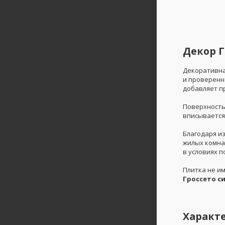
Декор Г
Декоративна
и проверенн
добавляет п
Поверхность
вписывается
Благодаря и
жилых комнат
в условиях 
Плитка не и
Гроссето с
Характ