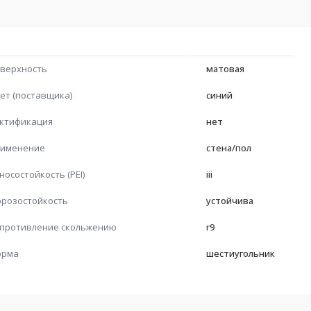
верхность
матовая
ет (поставщика)
синий
ктификация
нет
именение
стена/пол
носостойкость (PEI)
iii
розостойкость
устойчива
противление скольжению
r9
орма
шестиугольник