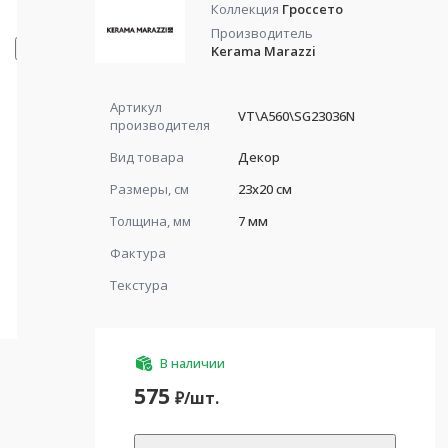
Коллекция
Гроссето
Производитель
Kerama Marazzi
Артикул
VT\A560\SG23036N
производителя
Вид товара
Декор
Размеры, см
23x20 см
Толщина, мм
7 мм
Фактура
Текстура
В наличии
575
₽/
шт.