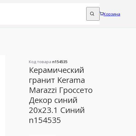
Корзина
Код товара
n154535
Керамический
гранит Kerama
Marazzi Гроссето
Декор синий
20x23.1 Синий
n154535