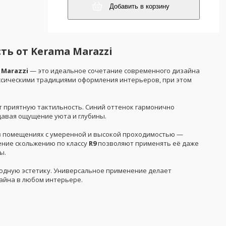
Добавить в корзину
ть от Kerama Marazzi
 Marazzi
— это идеальное сочетание современного дизайна
ссическими традициями оформления интерьеров, при этом
т приятную тактильность. Синий оттенок гармонично
давая ощущение уюта и глубины.
 в помещениях с умеренной и высокой проходимостью —
ение скольжению по классу
R9
позволяют применять её даже
ы.
родную эстетику. Универсальное применение делает
айна в любом интерьере.