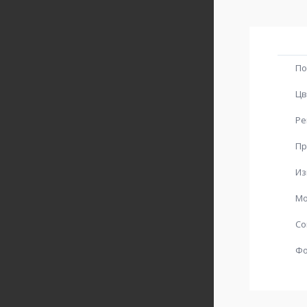
По
Цв
Ре
Пр
Из
Мо
Со
Ф