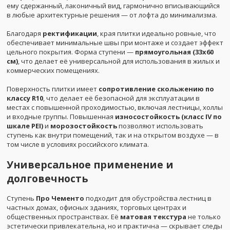
ему сдержанный, лаконичный вид, гармонично вписывающийся
в любые архитектурные решения — от лофта до минимализма.
Благодаря
ректификации
, края плитки идеально ровные, что
обеспечивает минимальные швы при монтаже и создает эффект
цельного покрытия. Форма ступени —
прямоугольная (33x60
см)
, что делает её универсальной для использования в жилых и
коммерческих помещениях.
Поверхность плитки имеет
сопротивление скольжению по
классу R10
, что делает её безопасной для эксплуатации в
местах с повышенной проходимостью, включая лестницы, холлы
и входные группы. Повышенная
износостойкость (класс IV по
шкале PEI)
и
морозостойкость
позволяют использовать
ступень как внутри помещений, так и на открытом воздухе — в
том числе в условиях российского климата.
Универсальное применение и
долговечность
Ступень
Про Чементо
подходит для обустройства лестниц в
частных домах, офисных зданиях, торговых центрах и
общественных пространствах. Её
матовая текстура
не только
эстетически привлекательна, но и практична — скрывает следы