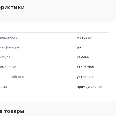
еристики
верхность
матовая
ктификация
да
кстура
камень
именение
стена/пол
розостойкость
устойчива
орма
прямоугольник
е товары