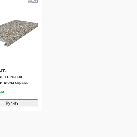
60
x
33
шт.
ронтальная
ричиола серый
брезной 33x60x0,9
чии
Купить