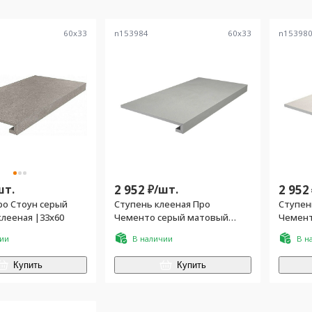
60
x
33
n153984
60
x
33
n15398
шт.
2 952
₽/
шт.
2 952
ро Стоун серый
Ступень клееная Про
Ступен
лееная |33х60
Чементо серый матовый
Чемент
33x60
матовы
чии
В наличии
В н
Купить
Купить