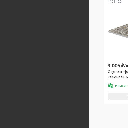
n179423
3 005
₽/
Ступень ф
клееная Б
матовый о
В нали