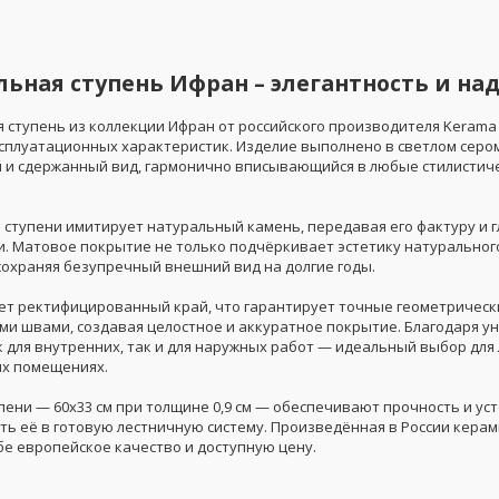
ьная ступень Ифран – элегантность и на
 ступень из коллекции Ифран от российского производителя Kerama
ксплуатационных характеристик. Изделие выполнено в светлом сером
 и сдержанный вид, гармонично вписывающийся в любые стилистич
 ступени имитирует натуральный камень, передавая его фактуру и г
и. Матовое покрытие не только подчёркивает эстетику натурального
 сохраняя безупречный внешний вид на долгие годы.
ет ректифицированный край, что гарантирует точные геометрическ
и швами, создавая целостное и аккуратное покрытие. Благодаря у
 для внутренних, так и для наружных работ — идеальный выбор для 
х помещениях.
ени — 60x33 см при толщине 0,9 см — обеспечивают прочность и уст
ть её в готовую лестничную систему. Произведённая в России кера
бе европейское качество и доступную цену.