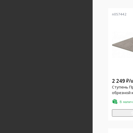
n057442
2 249
₽/
Ступень П
обрезной к
В нали