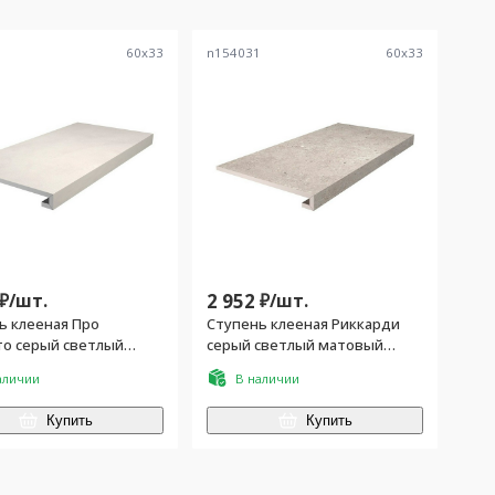
0
60
x
33
n154031
60
x
33
₽/
шт.
2 952
₽/
шт.
ь клееная Про
Ступень клееная Риккарди
о серый светлый
серый светлый матовый
й 33x60
33x60
аличии
В наличии
Купить
Купить