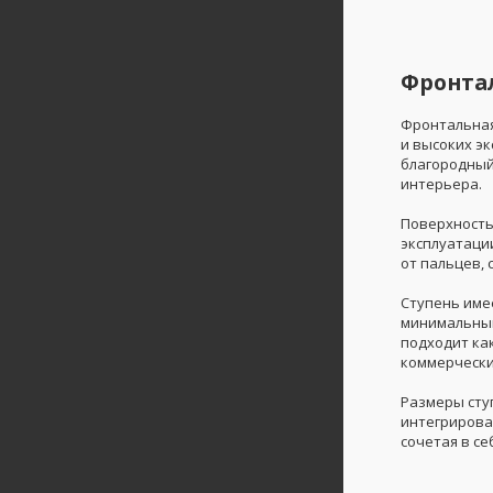
Фронтал
Фронтальная
и высоких э
благородный
интерьера.
Поверхность
эксплуатаци
от пальцев,
Ступень име
минимальным
подходит как
коммерчески
Размеры ступ
интегрирова
сочетая в се