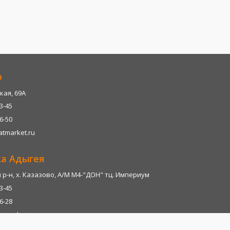
р
кая, 69А
13-45
06-50
tmarket.ru
ка Адыгея
р-н, х. Казазово, А/М М4-"ДОН" тц. Империум
13-45
06-28
tmarket.ru