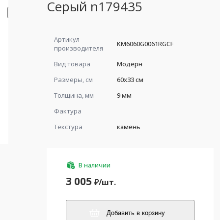
Серый n179435
Артикул
KM6060G0061RGCF
производителя
Вид товара
Модерн
Размеры, см
60x33 см
Толщина, мм
9 мм
Фактура
Текстура
камень
В наличии
3 005
₽/
шт.
Добавить в корзину