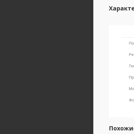
Характ
По
Ре
Те
Пр
Мо
Ф
Похожи