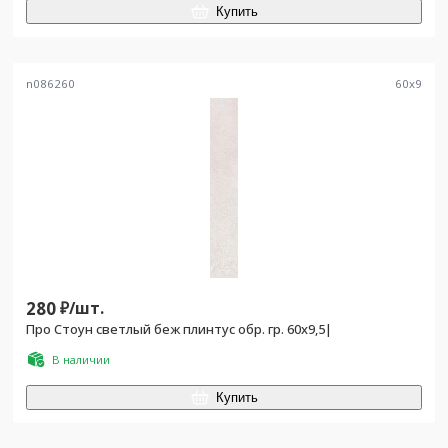
Купить
n086260
60
x
9
280
₽/
шт.
Про Стоун светлый беж плинтус обр. гр. 60x9,5|
В наличии
Купить