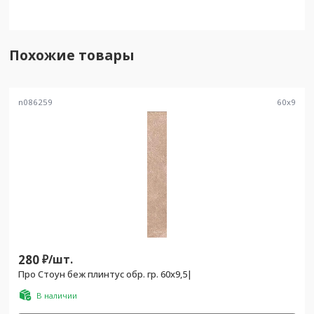
Похожие товары
n086259
60
x
9
280
₽/
шт.
Про Стоун беж плинтус обр. гр. 60x9,5|
В наличии