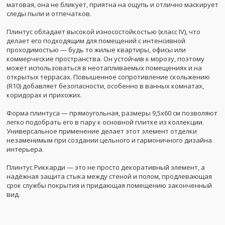
матовая, она не бликует, приятна на ощупь и отлично маскирует
следы пыли и отпечатков.
Плинтус обладает высокой износостойкостью (класс IV), что
делает его подходящим для помещений с интенсивной
проходимостью — будь то жилые квартиры, офисы или
коммерческие пространства. Он устойчив к морозу, поэтому
может использоваться в неотапливаемых помещениях и на
открытых террасах. Повышенное сопротивление скольжению
(R10) добавляет безопасности, особенно в ванных комнатах,
коридорах и прихожих.
Форма плинтуса — прямоугольная, размеры 9,5x60 см позволяют
легко подобрать его в пару к основной плитке из коллекции.
Универсальное применение делает этот элемент отделки
незаменимым при создании цельного и гармоничного дизайна
интерьера.
Плинтус Риккарди — это не просто декоративный элемент, а
надёжная защита стыка между стеной и полом, продлевающая
срок службы покрытия и придающая помещению законченный
вид.