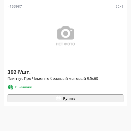
n153987
60
x
9
392
₽/
шт.
Плинтус Про Чементо бежевый матовый 9.5x60
В наличии
Купить