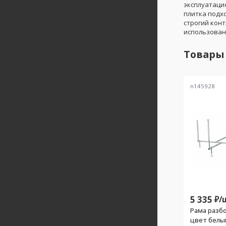
эксплуатаци
плитка подхо
строгий кон
использован
Товары
n145928
5 335
₽/
Рама разбо
цвет белы