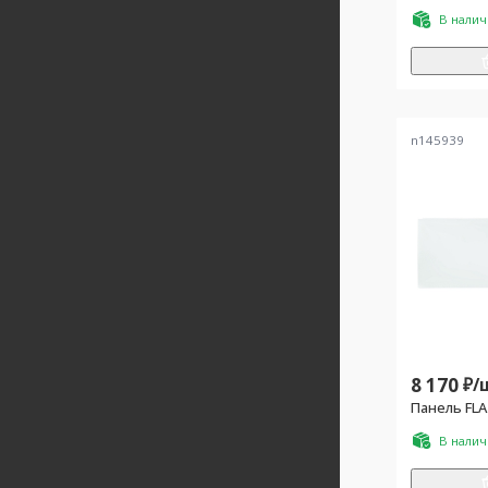
В нали
n145939
8 170
₽/
Панель FLA
В нали