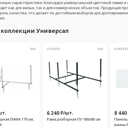
онные характеристики. Благодаря универсальной цветовой гамме и 
дит как для жилых, так и для коммерческих объектов. Продукция пр
троль качества, что делает её достойным выбором для долговременн
ия.
 коллекции
Универсал
0
x
0
n145931
0
x
0
n14593
шт.
6 240
₽/
шт.
8 440
рная DIANA 170 см,
Рама разборная ПУ 180х80 см
Панель
й
ванны F