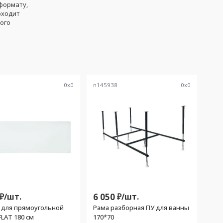
формату,
оходит
ого
2
0
x
0
n145938
0
x
0
₽/
шт.
6 050
₽/
шт.
 для прямоугольной
Рама разборная ПУ для ванны
LAT 180 см
170*70