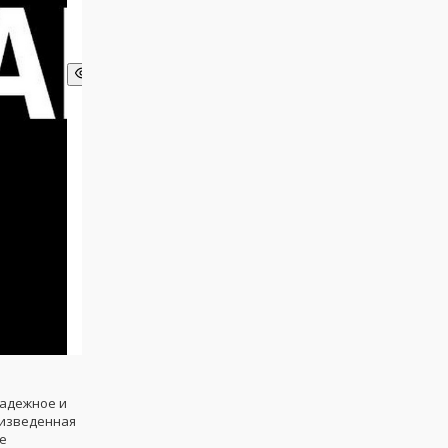
адежное и
оизведенная
ие