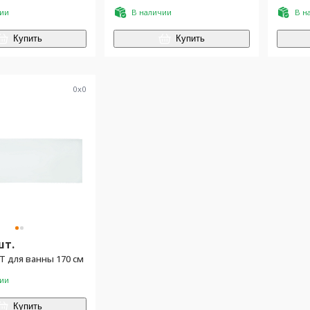
чии
В наличии
В н
Купить
Купить
0
x
0
шт.
T для ванны 170 см
чии
Купить