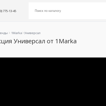
00) 775-13-45
ренды
1Marka
Универсал
кция Универсал от 1Marka