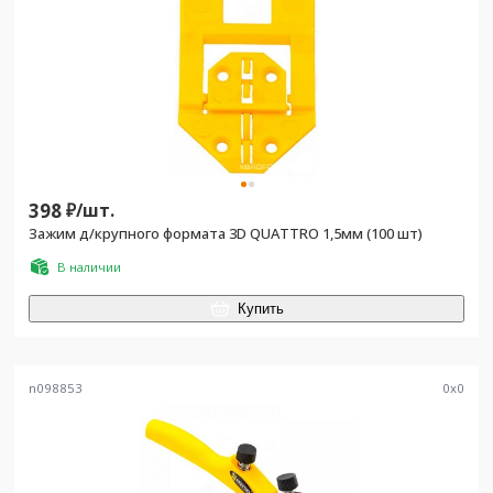
398
₽/
шт.
Зажим д/крупного формата 3D QUATTRO 1,5мм (100 шт)
В наличии
Купить
n098853
0
x
0