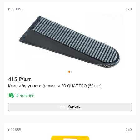
n098852
0
x
0
415
₽/
шт.
Клин д/крупного формата 3D QUATTRO (50 шт)
В наличии
Купить
n098851
0
x
0