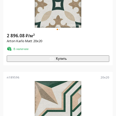
2 896.08
2
₽/
м
Arton Karlo Matt 20x20
В наличии
Купить
n189596
20
x
20