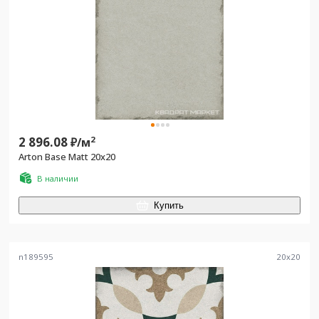
2 896.08
2
₽/
м
Arton Base Matt 20x20
В наличии
Купить
n189595
20
x
20