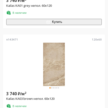
3 740
₽/
м
Kailas KA01 grey непол. 60x120
В наличии
Купить
n143471
120
x
60
3 740
2
₽/
м
Kailas KA03 brown непол. 60x120
В наличии