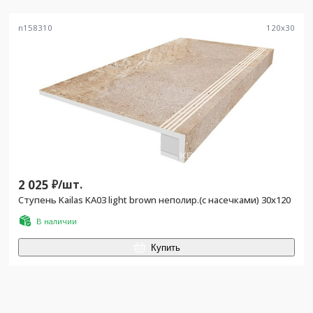
n158310
120
x
30
2 025
₽/
шт.
Ступень Kailas KA03 light brown неполир.(с насечками) 30x120
В наличии
Купить