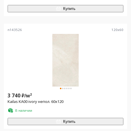
Купить
n143526
120
x
60
3 740
2
₽/
м
Kailas KA00 ivory непол. 60x120
В наличии
Купить