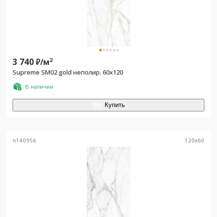
3 740
2
₽/
м
Supreme SM02 gold неполир. 60x120
В наличии
Купить
n140956
120
x
60