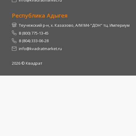
info@kvadratmarket.ru
Республика Адыгея
Теучежский р-н, х. Казазово, А/М М4-"ДОН" тц. Империум
8 (800) 775-13-45
8 (804) 333-06-28
info@kvadratmarket.ru
2026
© Квадрат