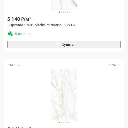
5 140
2
₽/
м
Supreme SM01 platinum полир. 60 х120
В наличии
Купить
n143523
120
x
60