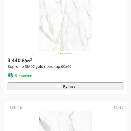
3 440
2
₽/
м
Supreme SM02 gold неполир.60х60
В наличии
Купить
n165416
60
x
60