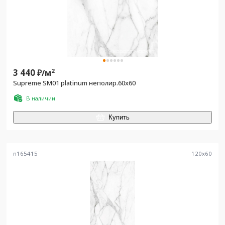
3 440
2
₽/
м
Supreme SM01 platinum неполир.60х60
В наличии
Купить
n165415
120
x
60