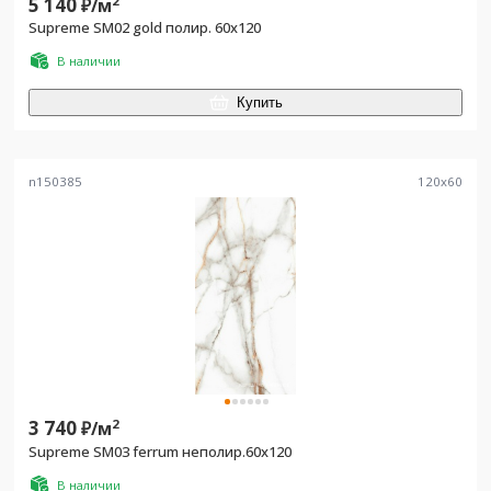
5 140
2
₽/
м
Supreme SM02 gold полир. 60х120
В наличии
Купить
n150385
120
x
60
3 740
2
₽/
м
Supreme SM03 ferrum неполир.60х120
В наличии