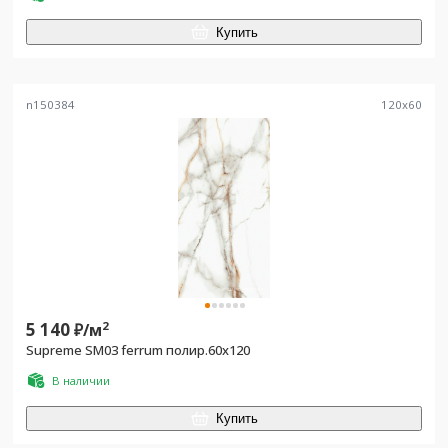
Купить
n150384
120
x
60
5 140
2
₽/
м
Supreme SM03 ferrum полир.60х120
В наличии
Купить