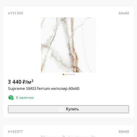
n151309
60
x
60
3 440
2
₽/
м
Supreme SM03 ferrum неполир.60х60
В наличии
Купить
n163377
60
x
60