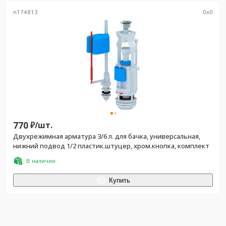
n174813
0
x
0
770
₽/
шт.
Двухрежимная арматура 3/6 л. для бачка, универсальная,
нижний подвод 1/2 пластик.штуцер, хром.кнопка, комплект
В наличии
Купить