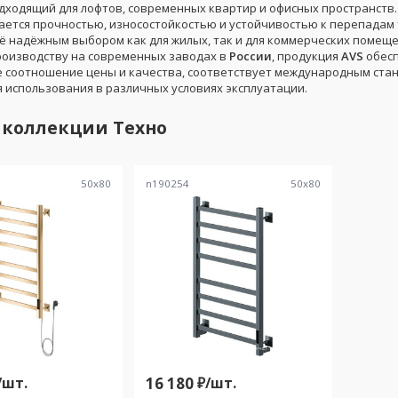
дходящий для лофтов, современных квартир и офисных пространств.
ается прочностью, износостойкостью и устойчивостью к перепадам
её надёжным выбором как для жилых, так и для коммерческих помеще
роизводству на современных заводах в
России
, продукция
AVS
обес
 соотношение цены и качества, соответствует международным ста
я использования в различных условиях эксплуатации.
 коллекции
Техно
50
x
80
n190254
50
x
80
/
шт.
16 180
₽/
шт.