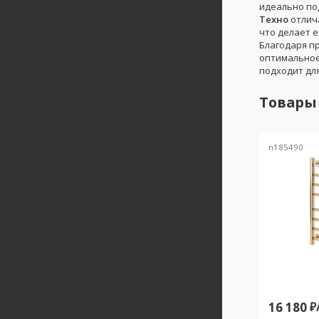
идеально по
Техно
отлич
что делает 
Благодаря п
оптимальное
подходит дл
Товары
n185490
16 180
₽