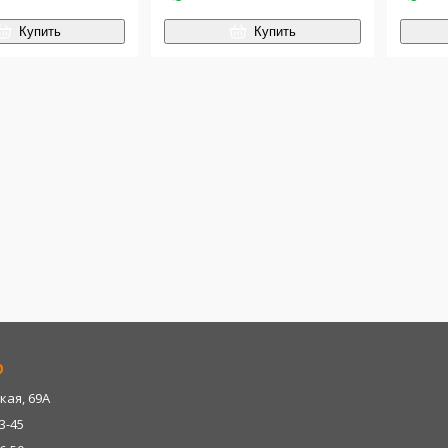
Купить
Купить
р
кая, 69А
13-45