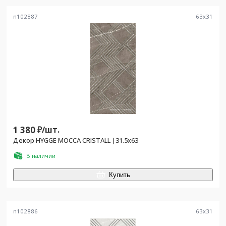
n102887
63
x
31
1 380
₽/
шт.
Декор HYGGE MOCCA CRISTALL |31.5x63
В наличии
Купить
n102886
63
x
31