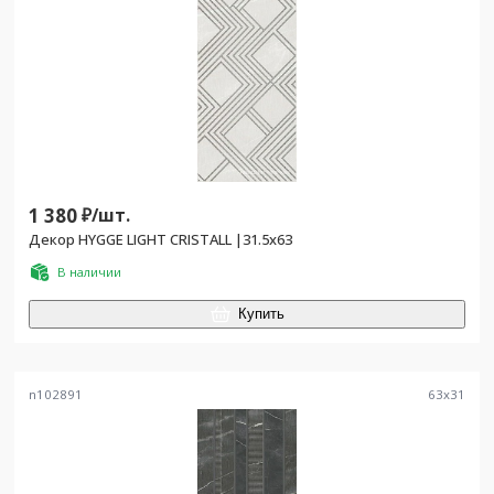
1 380
₽/
шт.
Декор HYGGE LIGHT CRISTALL |31.5x63
В наличии
Купить
n102891
63
x
31