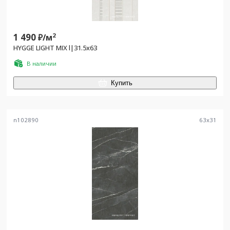
1 490
2
₽/
м
HYGGE LIGHT MIX l|31.5x63
В наличии
Купить
n102890
63
x
31