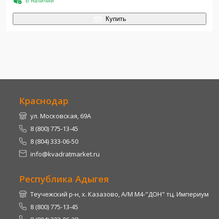
В наличии
Купить
Краснодар
ул. Московская, 69А
8 (800) 775-13-45
8 (804) 333-06-50
info@kvadratmarket.ru
Республика Адыгея
Теучежский р-н, х. Казазово, А/М М4-"ДОН" тц. Империум
8 (800) 775-13-45