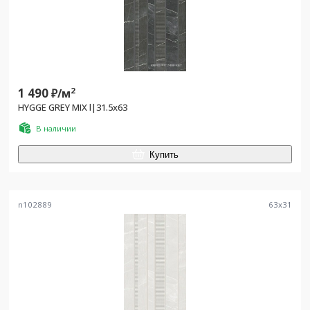
1 490
2
₽/
м
HYGGE GREY MIX l|31.5x63
В наличии
Купить
n102889
63
x
31