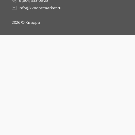
8 (804) 333-06-28
info@kvadratmarket.ru
2026
© Квадрат