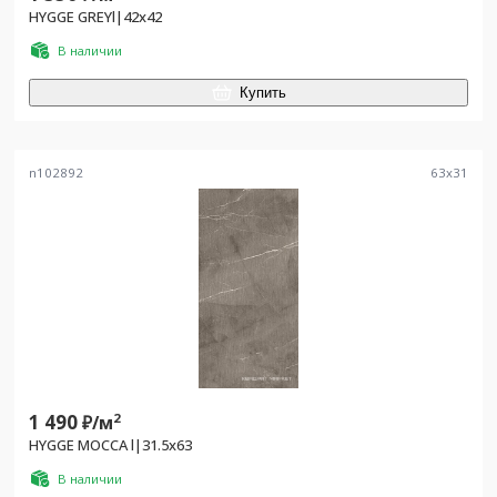
HYGGE GREYl|42x42
В наличии
Купить
n102892
63
x
31
1 490
2
₽/
м
HYGGE MOCCA l|31.5x63
В наличии