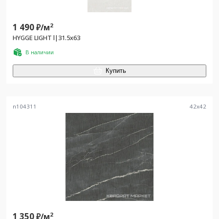
1 490
2
₽/
м
HYGGE LIGHT l|31.5x63
В наличии
Купить
n104311
42
x
42
1 350
2
₽/
м