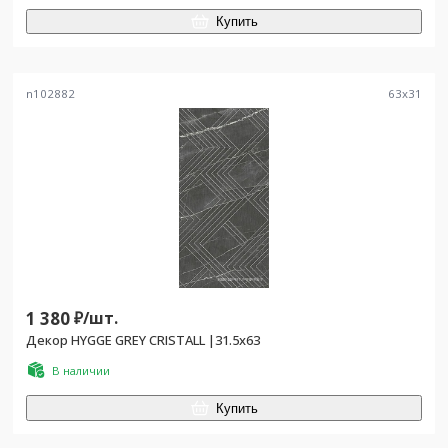
Купить
n102882
63
x
31
1 380
₽/
шт.
Декор HYGGE GREY CRISTALL |31.5x63
В наличии
Купить