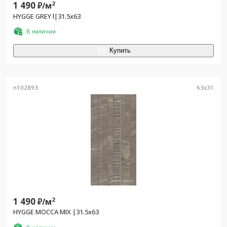
1 490
2
₽/
м
HYGGE GREY l|31.5x63
В наличии
Купить
n102893
63
x
31
1 490
2
₽/
м
HYGGE MOCCA MIX |31.5x63