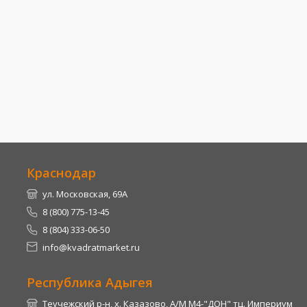
Краснодар
ул. Московская, 69А
8 (800) 775-13-45
8 (804) 333-06-50
info@kvadratmarket.ru
Республика Адыгея
Теучежский р-н, х. Казазово, А/М М4-"ДОН" тц. Империум