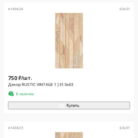
n140424
63
x
31
750
₽/
шт.
Декор RUSTIC VINTAGE 1 |31.5x63
В наличии
Купить
n140423
63
x
31