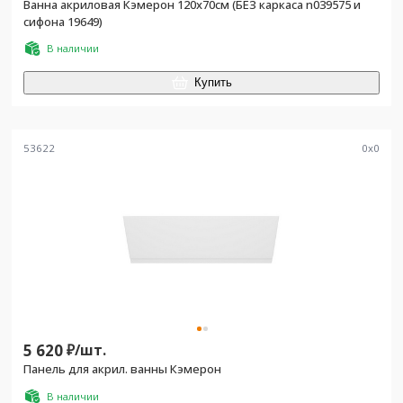
Ванна акриловая Кэмерон 120х70см (БЕЗ каркаса n039575 и
сифона 19649)
В наличии
Купить
53622
0
x
0
5 620
₽/
шт.
Панель для акрил. ванны Кэмерон
В наличии