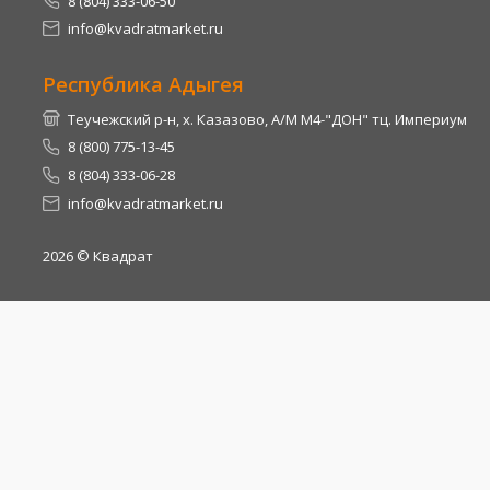
8 (804) 333-06-50
info@kvadratmarket.ru
Республика Адыгея
Теучежский р-н, х. Казазово, А/М М4-"ДОН" тц. Империум
8 (800) 775-13-45
8 (804) 333-06-28
info@kvadratmarket.ru
2026
© Квадрат