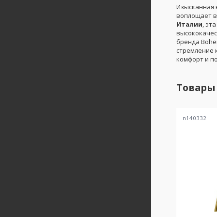
Изысканная 
воплощает в
Италии
, эт
высококачес
бренда Bohe
стремление к
комфорт и п
Товары
n140332