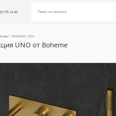
00) 775-13-45
ренды
Boheme
Uno
кция UNO от Boheme