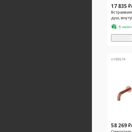
17 835
₽
Встраивае
душ, внутр
комплекте,
В нали
n188674
58 269
₽
Смеситель