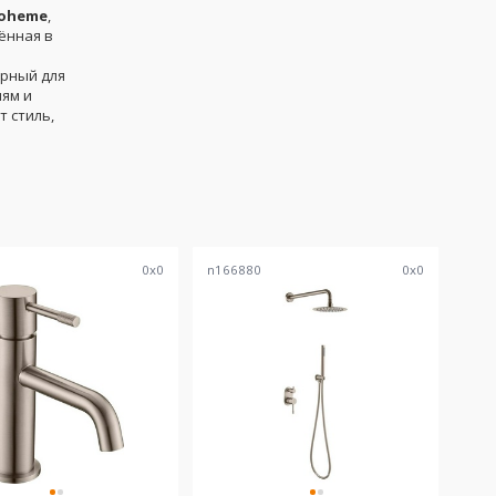
oheme
,
ённая в
рный для
ям и
т стиль,
1
0
x
0
n166880
0
x
0