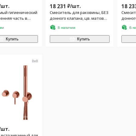
/
шт.
18 231
₽/
шт.
18 23
мый гигиенический
Смеситель для раковины, БЕЗ
Смесит
енняя часть в
донного клапана, цв. матовое
донного
 цв.золото глянец
золото
браши
чии
В наличии
В н
Купить
Купить
0
x
0
/
шт.
 встраиваемый для