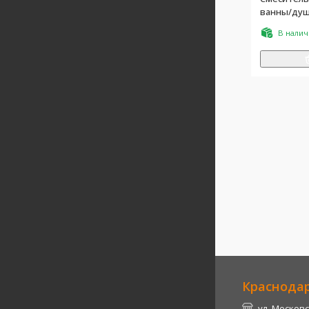
ванны/душа
душ, внутр
В нали
компл., ц
медь
Краснода
ул. Московс