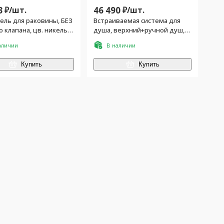
3
₽/
шт.
46 490
₽/
шт.
ель для раковины, БЕЗ
Встраиваемая система для
 клапана, цв. никель
душа, верхний+ручной душ,
рованный
внутренняя часть в
аличии
В наличии
комплекте, цв.никель
брашированный
Купить
Купить