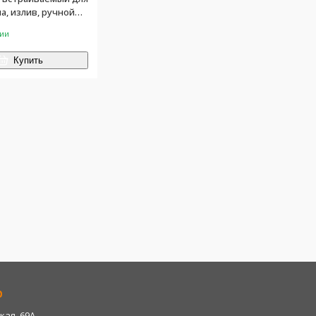
, излив, ручной
енняя часть в
чии
в.брашированная
Купить
р
кая, 69А