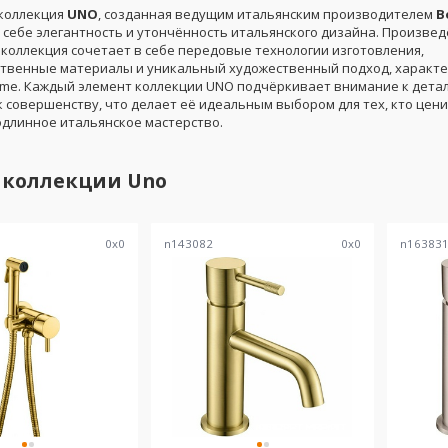
коллекция
UNO
, созданная ведущим итальянским производителем
B
 себе элегантность и утончённость итальянского дизайна. Произвед
а коллекция сочетает в себе передовые технологии изготовления,
твенные материалы и уникальный художественный подход, характе
me. Каждый элемент коллекции UNO подчёркивает внимание к детал
 совершенству, что делает её идеальным выбором для тех, кто цени
одлинное итальянское мастерство.
 коллекции
Uno
0
x
0
n143082
0
x
0
n16383