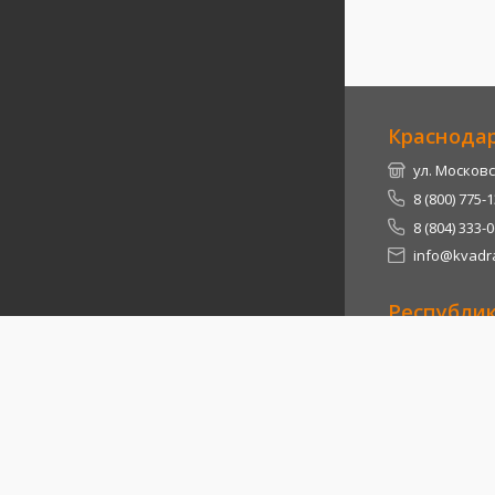
Краснода
ул. Московс
8 (800) 775-
8 (804) 333-
info@kvadra
Республи
Теучежский 
8 (800) 775-
8 (804) 333-
info@kvadra
2026
© Квадра