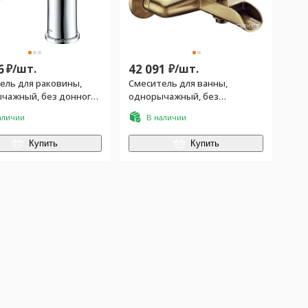
6
₽/
шт.
42 091
₽/
шт.
ель для раковины,
Смеситель для ванны,
чажный, без донного
однорычажный, без
, хром
душевого гарнитура, бронза
аличии
В наличии
Купить
Купить