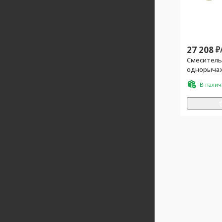
27 208
₽
Смеситель
однорычаж
клапана, б
В нали