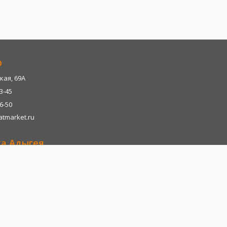
р
кая, 69А
13-45
06-50
tmarket.ru
ка Адыгея
р-н, х. Казазово, А/М М4-"ДОН" тц. Империум
13-45
06-28
tmarket.ru
т