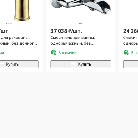
/
шт.
37 038
₽/
шт.
24 26
 для раковины,
Смеситель для ванны,
Смесит
ный, без донного
однорычажный, без
одноры
ронза
душевого гарнитура, хром
клапана
чии
В наличии
В н
Купить
Купить