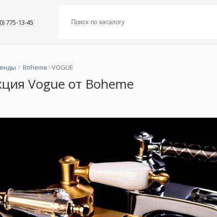
00) 775-13-45
ренды
Boheme
VOGUE
кция Vogue от Boheme