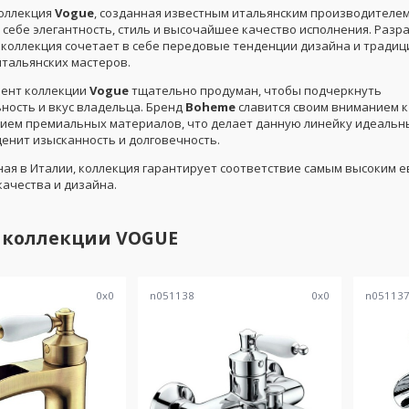
оллекция
Vogue
, созданная известным итальянским производителе
 себе элегантность, стиль и высочайшее качество исполнения. Разр
а коллекция сочетает в себе передовые тенденции дизайна и тради
итальянских мастеров.
ент коллекции
Vogue
тщательно продуман, чтобы подчеркнуть
ность и вкус владельца. Бренд
Boheme
славится своим вниманием к
ием премиальных материалов, что делает данную линейку идеаль
 ценит изысканность и долговечность.
ая в Италии, коллекция гарантирует соответствие самым высоким 
качества и дизайна.
 коллекции
VOGUE
0
x
0
n051138
0
x
0
n05113