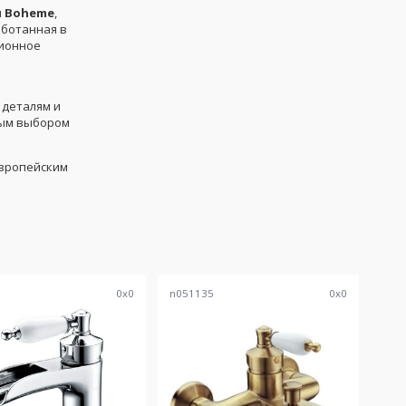
м
Boheme
,
аботанная в
ционное
 деталям и
ным выбором
европейским
7
0
x
0
n051135
0
x
0