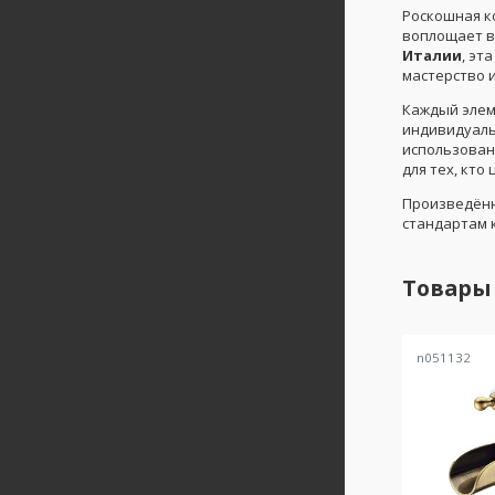
Роскошная к
воплощает в
Италии
, эт
мастерство 
Каждый элем
индивидуаль
использован
для тех, кто
Произведённ
стандартам 
Товары
n051132