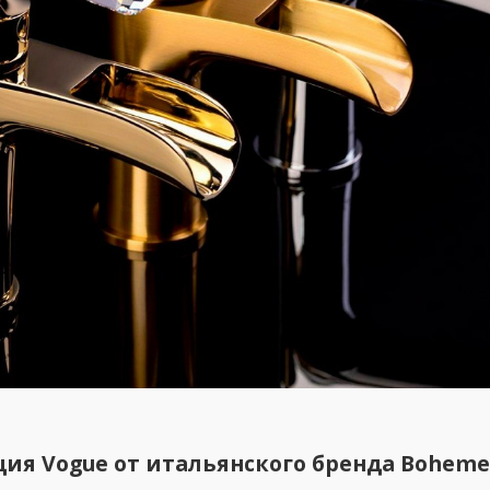
ция
Vogue
от итальянского бренда
Boheme