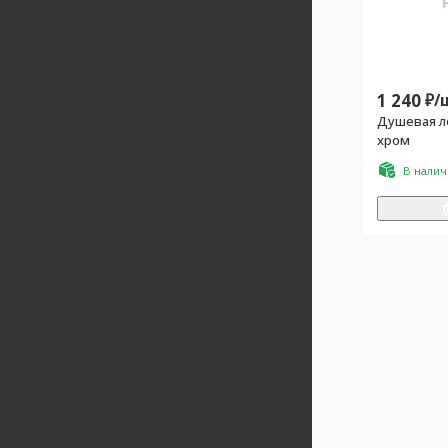
1 240
₽/
Душевая ле
хром
В нали