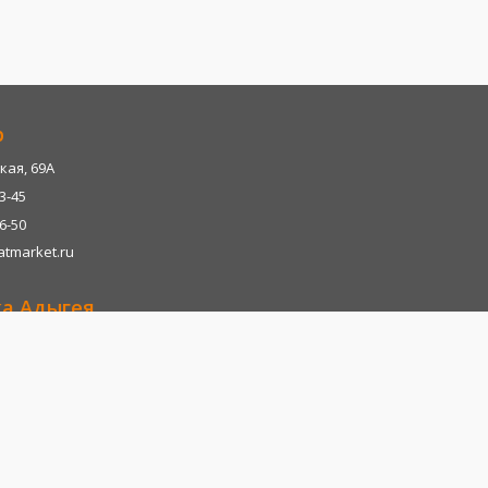
р
кая, 69А
13-45
06-50
tmarket.ru
ка Адыгея
р-н, х. Казазово, А/М М4-"ДОН" тц. Империум
13-45
06-28
tmarket.ru
т