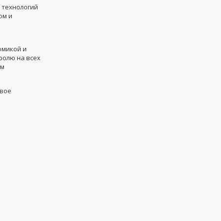
 технологий
ом и
омикой и
ролю на всех
им
ивое