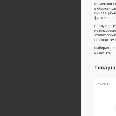
Коллекция
E
в области с
инновационны
функциональ
Продукция и
использован
этапах прои
стандартам 
Выбирая ко
развитие.
Товары
n169617