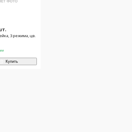
шт.
йка, 3 режима, цв.
чии
Купить