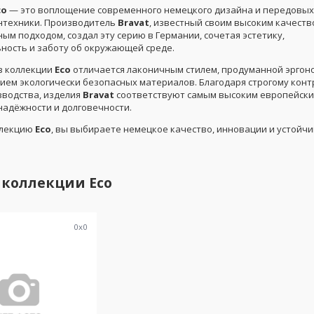
co
— это воплощение современного немецкого дизайна и передовых
антехники. Производитель
Bravat
, известный своим высоким качеств
м подходом, создал эту серию в Германии, сочетая эстетику,
ность и заботу об окружающей среде.
з коллекции
Eco
отличается лаконичным стилем, продуманной эргон
ием экологически безопасных материалов. Благодаря строгому конт
зводства, изделия
Bravat
соответствуют самым высоким европейск
надёжности и долговечности.
ллекцию
Eco
, вы выбираете немецкое качество, инновации и устойч
 коллекции
Eco
0
x
0