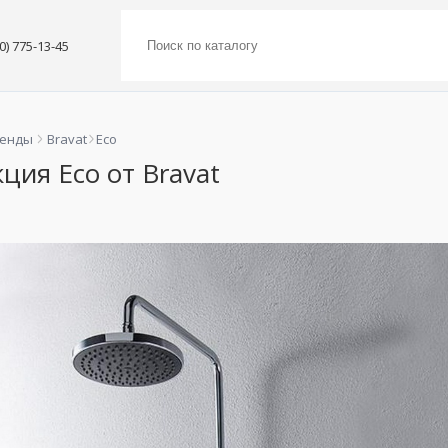
00) 775-13-45
ренды
Bravat
Eco
ция Eco от Bravat