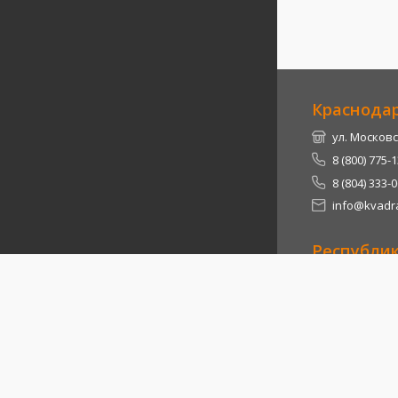
Краснода
ул. Московс
8 (800) 775-
8 (804) 333-
info@kvadra
Республи
Теучежский 
8 (800) 775-
8 (804) 333-
info@kvadra
2026
© Квадра