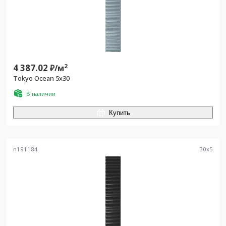
4 387.02
2
₽/
м
Tokyo Ocean 5x30
В наличии
Купить
n191184
30
x
5