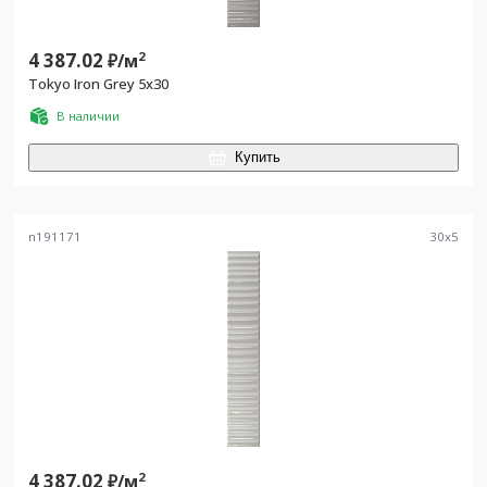
4 387.02
2
₽/
м
Tokyo Iron Grey 5x30
В наличии
Купить
n191171
30
x
5
4 387.02
2
₽/
м