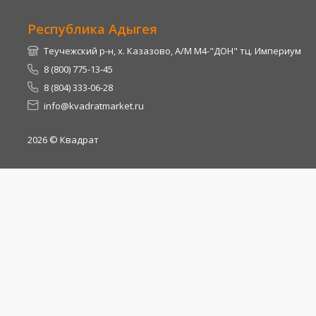
Республика Адыгея
Теучежский р-н, х. Казазово, А/М М4-"ДОН" тц. Империум
8 (800) 775-13-45
8 (804) 333-06-28
info@kvadratmarket.ru
2026
© Квадрат