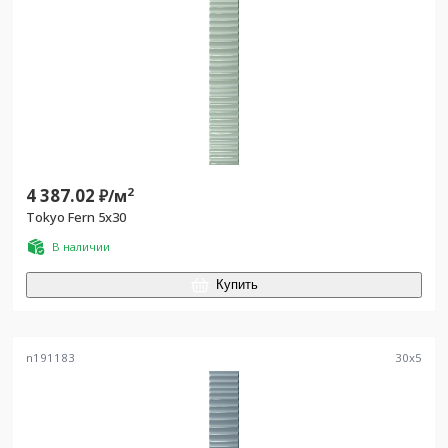
4 387.02
2
₽/
м
Tokyo Fern 5x30
В наличии
Купить
n191183
30
x
5