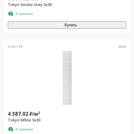
Tokyo Smoke Grey 5x30
В наличии
Купить
n191170
30
x
5
4 387.02
2
₽/
м
Tokyo White 5x30
В наличии