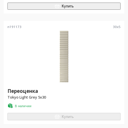
Купить
n191173
30
x
5
Переоценка
Tokyo Light Grey 5x30
В наличии
Купить