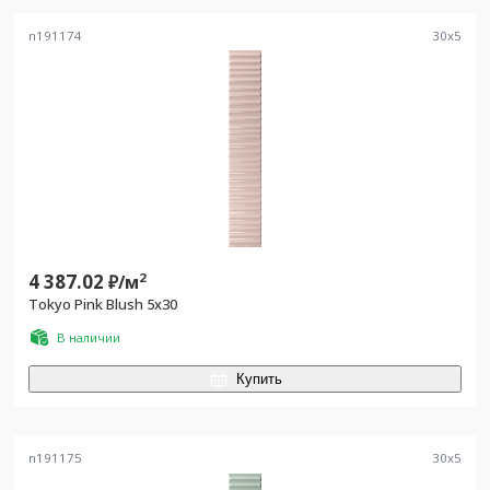
n191174
30
x
5
4 387.02
2
₽/
м
Tokyo Pink Blush 5x30
В наличии
Купить
n191175
30
x
5