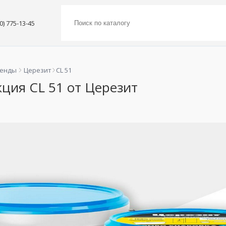
00) 775-13-45
ренды
Церезит
CL 51
ция CL 51 от Церезит