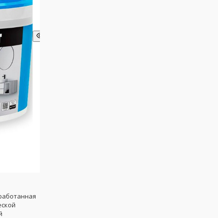
зработанная
еской
й