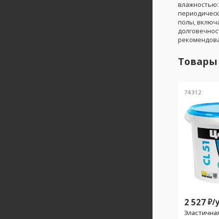
влажностью: 
периодическ
полы, включ
долговечнос
рекомендова
Товары
74312
2 527
₽/
у
Эластична