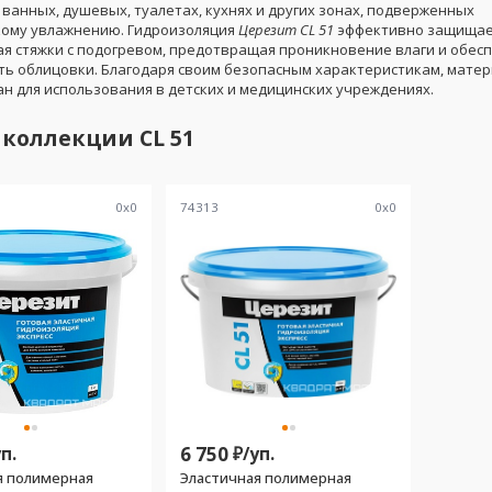
ванных, душевых, туалетах, кухнях и других зонах, подверженных
ому увлажнению. Гидроизоляция
Церезит CL 51
эффективно защищае
ая стяжки с подогревом, предотвращая проникновение влаги и обес
ть облицовки. Благодаря своим безопасным характеристикам, мате
н для использования в детских и медицинских учреждениях.
 коллекции
CL 51
0
x
0
74313
0
x
0
п.
6 750
₽/
уп.
я полимерная
Эластичная полимерная