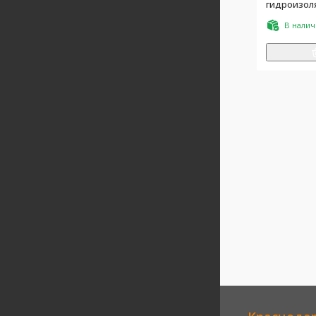
гидроизоля
В нали