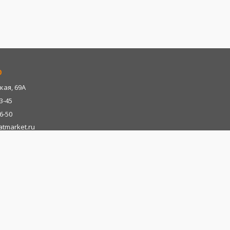
р
кая, 69А
13-45
06-50
tmarket.ru
ка Адыгея
р-н, х. Казазово, А/М М4-"ДОН" тц. Империум
13-45
06-28
tmarket.ru