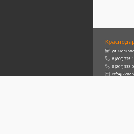
Краснода
ул. Московс
8 (800) 775-
8 (804) 333-
info@kvadra
Республи
Теучежский 
8 (800) 775-
8 (804) 333-
info@kvadra