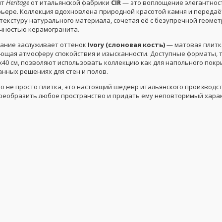
ит
Heritage
от итальянской фабрики
CIR
— это воплощение элегантност
рьере. Коллекция вдохновлена природной красотой камня и передаё
текстуру натурального материала, сочетая её с безупречной геомет
чностью керамогранита.
ание заслуживает оттенок
Ivory (слоновая кость)
— матовая плитк
ающая атмосферу спокойствия и изысканности. Доступные форматы, 
0x40 см, позволяют использовать коллекцию как для напольного покры
нных решениях для стен и полов.
то не просто плитка, это настоящий шедевр итальянского производст
реобразить любое пространство и придать ему неповторимый харак