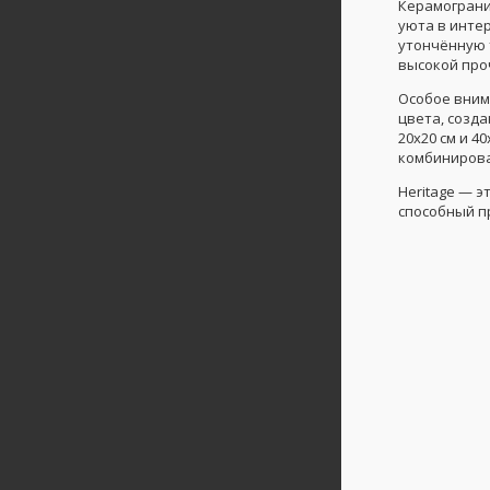
Керамогран
уюта в инте
утончённую 
высокой про
Особое вним
цвета, созд
20x20 см и 4
комбинирова
Heritage — э
способный п