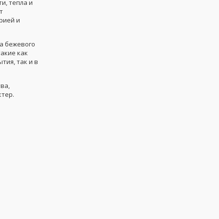
и, тепла и
т
рией и
а бежевого
такие как
тия, так и в
ва,
тер.