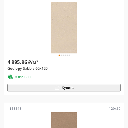
4 995.96
2
₽/
м
Geology Sabbia 60x120
В наличии
Купить
n163543
120
x
60