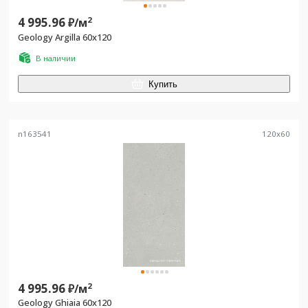
4 995.96
2
₽/
м
Geology Argilla 60x120
В наличии
Купить
n163541
120
x
60
4 995.96
2
₽/
м
Geology Ghiaia 60x120