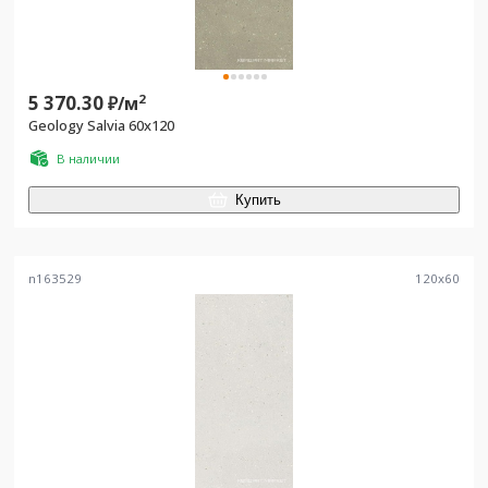
5 370.30
2
₽/
м
Geology Salvia 60x120
В наличии
Купить
n163529
120
x
60