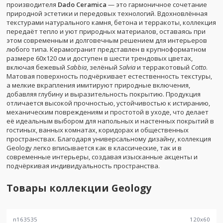
производителя
Dado Ceramica
— это гармоничное сочетание
природной эстетики и передовых технологий. Вдохновлённая
текстурами натурального камня, бетона и терракоты, коллекция
передаёт тепло и уют природных материалов, оставаясь при
этом современным и долговечным решением для интерьеров
любого типа. Керамогранит представлен в крупноформатном
размере 60x120 см и доступен в шести трендовых цветах,
включая бежевый
Sabbia
, зелёный
Salvia
и терракотовый
Cotto
.
Матовая поверхность подчёркивает естественность текстуры,
а мелкие вкрапления имитируют природные включения,
добавляя глубину и выразительность покрытию. Продукция
отличается высокой прочностью, устойчивостью к истиранию,
механическим повреждениям и простотой в уходе, что делает
её идеальным выбором для напольных и настенных покрытий в
гостиных, ванных комнатах, коридорах и общественных
пространствах. Благодаря универсальному дизайну, коллекция
Geology легко вписывается как в классические, так и в
современные интерьеры, создавая изысканные акценты и
подчёркивая индивидуальность пространства.
Товары коллекции
Geology
n163535
120
x
60