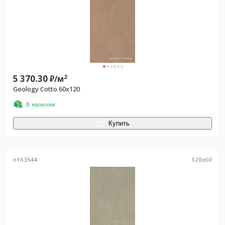
5 370.30
2
₽/
м
Geology Cotto 60x120
В наличии
Купить
n163544
120
x
60