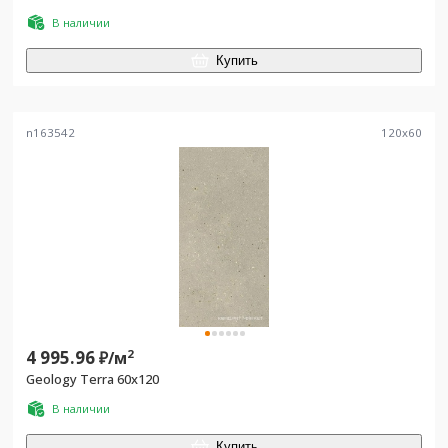
В наличии
Купить
n163542
120
x
60
4 995.96
2
₽/
м
Geology Terra 60x120
В наличии
Купить