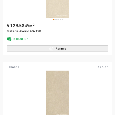
5 129.58
2
₽/
м
Materia Avorio 60x120
В наличии
Купить
n186961
120
x
60