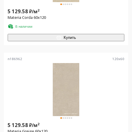
5 129.58
2
₽/
м
Materia Corda 60x120
В наличии
Купить
n186962
120
x
60
5 129.58
2
₽/
м
Materia Greige 60x120