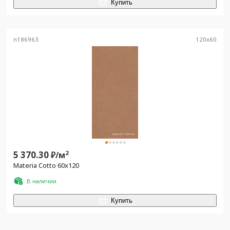
Купить
n186963
120
x
60
5 370.30
2
₽/
м
Materia Cotto 60x120
В наличии
Купить