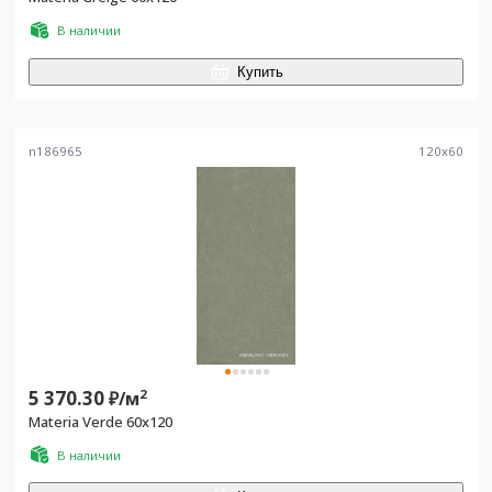
В наличии
Купить
n186965
120
x
60
5 370.30
2
₽/
м
Materia Verde 60x120
В наличии