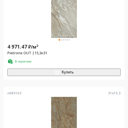
4 971.47
2
₽/
м
Pietrone OUT |15,3x31
В наличии
Купить
n083163
31
x
15.3