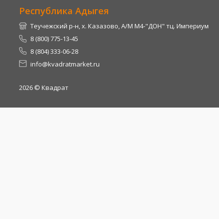
Республика Адыгея
Теучежский р-н, х. Казазово, А/М М4-"ДОН" тц. Империум
8 (800) 775-13-45
8 (804) 333-06-28
info@kvadratmarket.ru
2026
© Квадрат