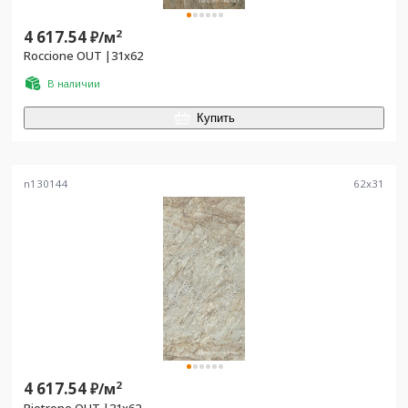
4 617.54
2
₽/
м
Roccione OUT |31х62
В наличии
Купить
n130144
62
x
31
4 617.54
2
₽/
м
Pietrone OUT |31х62