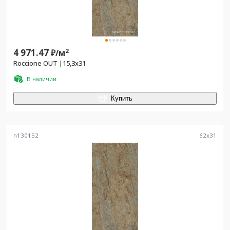
4 971.47
2
₽/
м
Roccione OUT |15,3x31
В наличии
Купить
n130152
62
x
31