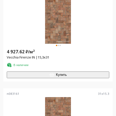
4 927.62
2
₽/
м
Vecchia Firenze IN |15,3x31
В наличии
Купить
n083161
31
x
15.3