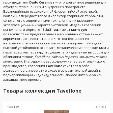
производителя
Dado Ceramica
— это элегантное решение для
обустройства внешних и внутренних пространств.
Вдохновлённая традиционной флорентийской эстетикой,
коллекция передаёт тепло и характер старинной терракоты,
сочетая его с современными технологиями и высокими
эксплуатационными характеристиками. Изделия коллекции
выполнены в формате
15,3x31 см
, имеют
матовую
поверхность
и представлены в насыщенных оттенках — от
кирпичного до терракотового, что подчёркивает их
натуральность и винтажный шарм. Керамогранит обладает
высокой устойчивостью к влаге, механическим повреждениям и
перепадам температур, что делает его идеальным выбором для
облицовки
террас, бассейнов, садовых дорожек, крыльца и полов в
помещениях
. Благодаря превосходному качеству итальянского
производства, коллекция
Tavellone
сочетает в себе
долговечность, простоту в уходе и выразительный дизайн,
подчёркивающий индивидуальность любого интерьера или
ландшафтного проекта.
Товары коллекции
Tavellone
n083160
31
x
15.3