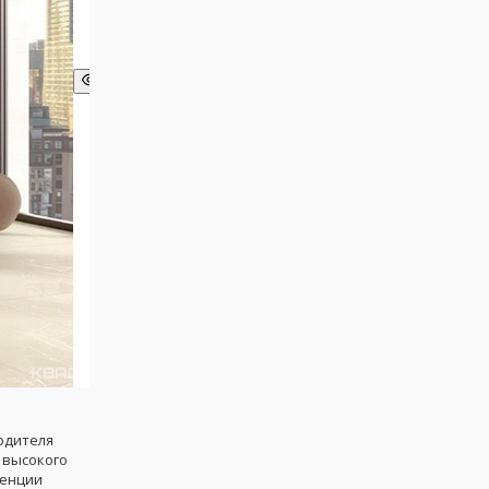
одителя
 высокого
денции