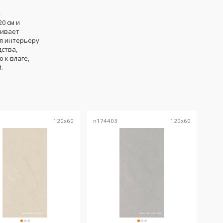
k
20 см и
чивает
яя интерьеру
ства,
 к влаге,
.
5
120
x
60
n174403
120
x
60