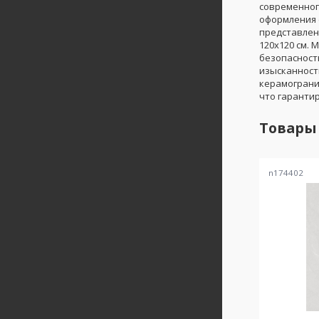
современног
оформления с
представлен
120x120 см.
безопасност
изысканност
керамограни
что гаранти
Товары
n174402